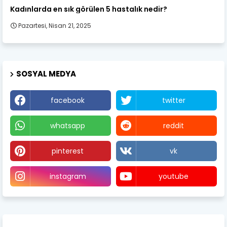
Kadın Sağlığı
Kadınlarda en sık görülen 5 hastalık nedir?
Pazartesi, Nisan 21, 2025
SOSYAL MEDYA
facebook
twitter
whatsapp
reddit
pinterest
vk
instagram
youtube