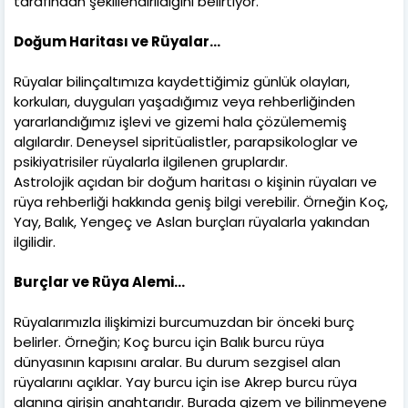
tarafından şekillendirildiğini belirtiyor.
Doğum Haritası ve Rüyalar…
Rüyalar bilinçaltımıza kaydettiğimiz günlük olayları,
korkuları, duyguları yaşadığımız veya rehberliğinden
yararlandığımız işlevi ve gizemi hala çözülememiş
algılardır. Deneysel sipritüalistler, parapsikologlar ve
psikiyatrisiler rüyalarla ilgilenen gruplardır.
Astrolojik açıdan bir doğum haritası o kişinin rüyaları ve
rüya rehberliği hakkında geniş bilgi verebilir. Örneğin Koç,
Yay, Balık, Yengeç ve Aslan burçları rüyalarla yakından
ilgilidir.
Burçlar ve Rüya Alemi…
Rüyalarımızla ilişkimizi burcumuzdan bir önceki burç
belirler. Örneğin; Koç burcu için Balık burcu rüya
dünyasının kapısını aralar. Bu durum sezgisel alan
rüyalarını açıklar. Yay burcu için ise Akrep burcu rüya
alanına girişin anahtarıdır. Burada gizem ve bilinmeyene