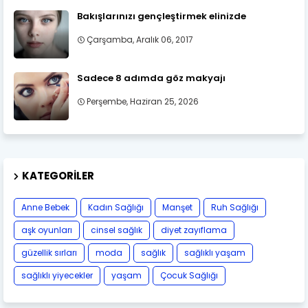
Bakışlarınızı gençleştirmek elinizde
Çarşamba, Aralık 06, 2017
Sadece 8 adımda göz makyajı
Perşembe, Haziran 25, 2026
KATEGORILER
Anne Bebek
Kadın Sağlığı
Manşet
Ruh Sağlığı
aşk oyunları
cinsel sağlık
diyet zayıflama
güzellik sırları
moda
sağlık
sağlıklı yaşam
sağlıklı yiyecekler
yaşam
Çocuk Sağlığı