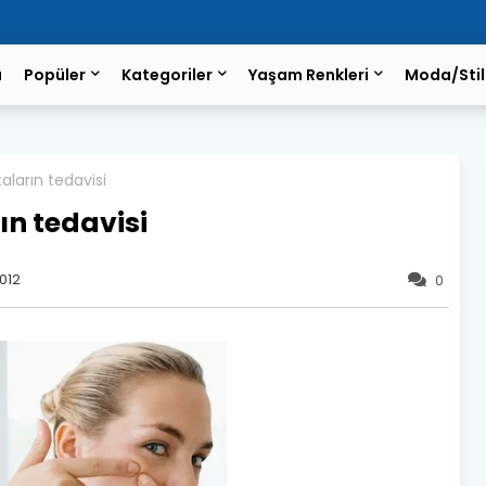
a
Popüler
Kategoriler
Yaşam Renkleri
Moda/Stil
taların tedavisi
ın tedavisi
2012
0