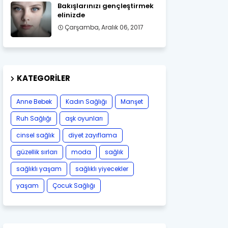
Bakışlarınızı gençleştirmek
elinizde
Çarşamba, Aralık 06, 2017
KATEGORILER
Anne Bebek
Kadın Sağlığı
Manşet
Ruh Sağlığı
aşk oyunları
cinsel sağlık
diyet zayıflama
güzellik sırları
moda
sağlık
sağlıklı yaşam
sağlıklı yiyecekler
yaşam
Çocuk Sağlığı