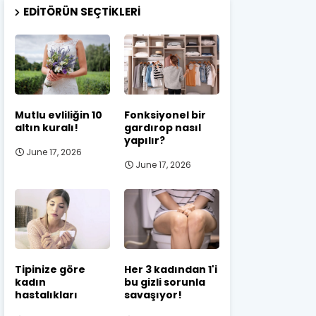
EDITÖRÜN SEÇTIKLERI
Mutlu evliliğin 10
Fonksiyonel bir
altın kuralı!
gardırop nasıl
yapılır?
June 17, 2026
June 17, 2026
Tipinize göre
Her 3 kadından 1'i
kadın
bu gizli sorunla
hastalıkları
savaşıyor!