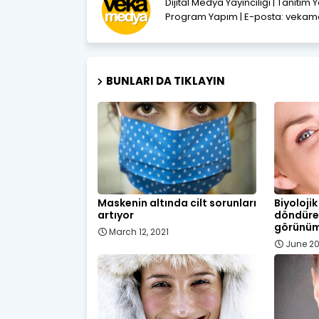
Dijital Medya Yayıncılığı | Tanıtım 
Program Yapım | E-posta: vek
BUNLARI DA TIKLAYIN
Maskenin altında cilt sorunları
Biyolojik
artıyor
döndüre
görünü
March 12, 2021
June 20