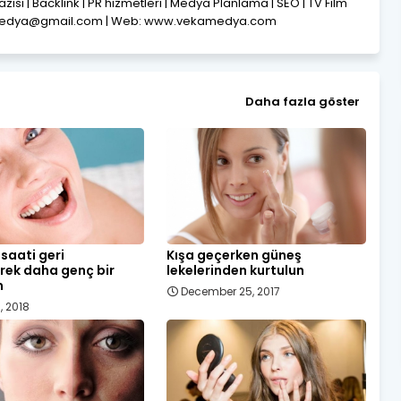
Yazısı | Backlink | PR hizmetleri | Medya Planlama | SEO | TV Film
amedya@gmail.com | Web: www.vekamedya.com
Daha fazla göster
 saati geri
Kışa geçerken güneş
rek daha genç bir
lekelerinden kurtulun
m
December 25, 2017
, 2018