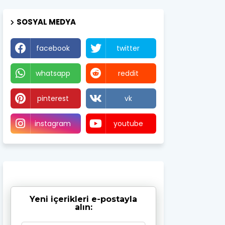
SOSYAL MEDYA
facebook
twitter
whatsapp
reddit
pinterest
vk
instagram
youtube
Yeni içerikleri e-postayla
alın: