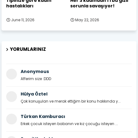
Tipinize göre kadın
Her 3 kadından 1'i bu gizli
hastalıkları
sorunla savaşıyor!
June 11, 2026
May 22, 2026
YORUMLARINIZ
Anonymous
Afferim size :DDD
Hülya Öztel
Çok konuşulan ve merak ettiğim bir konu hakkında y...
Türkan Kamburacı
Erkek çocuk isteyen babanın ve kız çocuğu isteyen ...