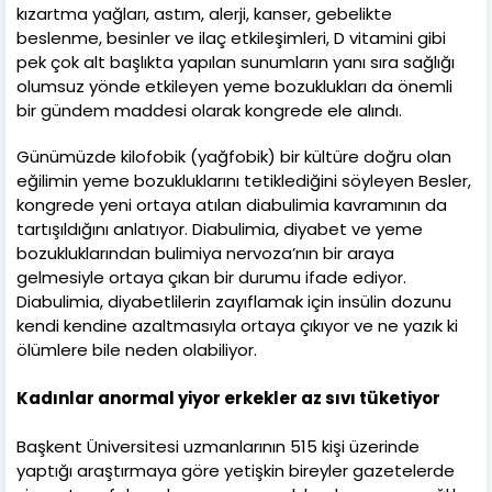
kızartma yağları, astım, alerji, kanser, gebelikte
beslenme, besinler ve ilaç etkileşimleri, D vitamini gibi
pek çok alt başlıkta yapılan sunumların yanı sıra sağlığı
olumsuz yönde etkileyen yeme bozuklukları da önemli
bir gündem maddesi olarak kongrede ele alındı.
Günümüzde kilofobik (yağfobik) bir kültüre doğru olan
eğilimin yeme bozukluklarını tetiklediğini söyleyen Besler,
kongrede yeni ortaya atılan diabulimia kavramının da
tartışıldığını anlatıyor. Diabulimia, diyabet ve yeme
bozukluklarından bulimiya nervoza’nın bir araya
gelmesiyle ortaya çıkan bir durumu ifade ediyor.
Diabulimia, diyabetlilerin zayıflamak için insülin dozunu
kendi kendine azaltmasıyla ortaya çıkıyor ve ne yazık ki
ölümlere bile neden olabiliyor.
Kadınlar anormal yiyor erkekler az sıvı tüketiyor
Başkent Üniversitesi uzmanlarının 515 kişi üzerinde
yaptığı araştırmaya göre yetişkin bireyler gazetelerde