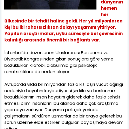
dünyanın
hemen
her
ülkesinde bir tehdit haline geldi. Her yıl milyonlarca
kişi bu iki rahatsızlıktan dolayı yaşamını yitiriyor.
Yapılan araştırmalar, uyku süresiyle bel çevresinin
kalınlığı arasında önemli bir bağlantı var.
İstanbul’da düzenlenen Uluslararası Beslenme ve
Diyetetik Kongresi’nden çıkan sonuçlara göre yeme
bozuklukları kilofobi, diabulimia gibi psikolojik
rahatsızlıklara da neden oluyor
Avrupa’da yılda bir milyondan fazla kişi aşırı vücut ağırlığı
nedeniyle hayatını kaybediyor. Aşırı kilo ve beslenme
bozukluklarının insan hayatını giderek daha fazla tehdit
etmesi bilim insanlarını bu alanda daha çok araştırma
yapmaya zorluyor. Dünyanın pek çok yerinde
çalışmalarını sürdüren uzmanlar da bir araya gelerek bu
sorun üzerine elde ettikleri bulguları paylaşmaya devam
ediyor.