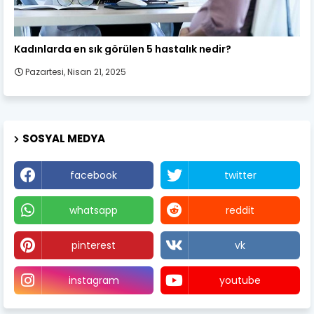
Kadın Sağlığı
Kadınlarda en sık görülen 5 hastalık nedir?
Pazartesi, Nisan 21, 2025
SOSYAL MEDYA
facebook
twitter
whatsapp
reddit
pinterest
vk
instagram
youtube