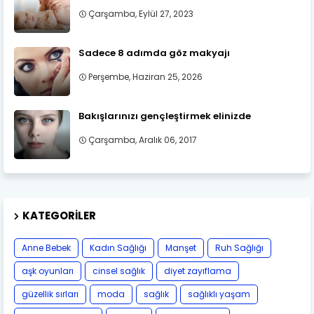
Çarşamba, Eylül 27, 2023
Sadece 8 adımda göz makyajı
Perşembe, Haziran 25, 2026
Bakışlarınızı gençleştirmek elinizde
Çarşamba, Aralık 06, 2017
KATEGORILER
Anne Bebek
Kadın Sağlığı
Manşet
Ruh Sağlığı
aşk oyunları
cinsel sağlık
diyet zayıflama
güzellik sırları
moda
sağlık
sağlıklı yaşam