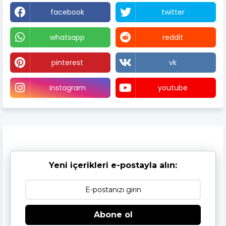
facebook
twitter
whatsapp
reddit
pinterest
vk
instagram
youtube
Yeni içerikleri e-postayla alın:
Abone ol