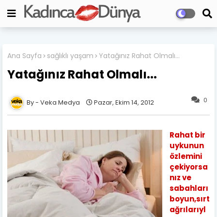
Ana Sayfa
sağlıklı yaşam
Yatağınız Rahat Olmalı...
Yatağınız Rahat Olmalı...
0
Veka Medya
Pazar, Ekim 14, 2012
Rahat bir
uykunun
özlemini
çekiyorsa
nız ve
sabahları
boyun,sırt
ağrılarıyl