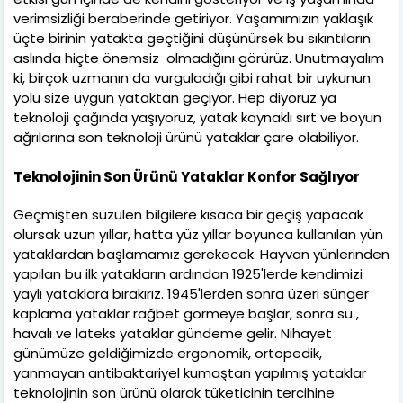
verimsizliği beraberinde getiriyor. Yaşamımızın yaklaşık
üçte birinin yatakta geçtiğini düşünürsek bu sıkıntıların
aslında hiçte önemsiz olmadığını görürüz. Unutmayalım
ki, birçok uzmanın da vurguladığı gibi rahat bir uykunun
yolu size uygun yataktan geçiyor. Hep diyoruz ya
teknoloji çağında yaşıyoruz, yatak kaynaklı sırt ve boyun
ağrılarına son teknoloji ürünü yataklar çare olabiliyor.
Teknolojinin Son Ürünü Yataklar Konfor Sağlıyor
Geçmişten süzülen bilgilere kısaca bir geçiş yapacak
olursak uzun yıllar, hatta yüz yıllar boyunca kullanılan yün
yataklardan başlamamız gerekecek. Hayvan yünlerinden
yapılan bu ilk yatakların ardından 1925'lerde kendimizi
yaylı yataklara bırakırız. 1945'lerden sonra üzeri sünger
kaplama yataklar rağbet görmeye başlar, sonra su ,
havalı ve lateks yataklar gündeme gelir. Nihayet
günümüze geldiğimizde ergonomik, ortopedik,
yanmayan antibaktariyel kumaştan yapılmış yataklar
teknolojinin son ürünü olarak tüketicinin tercihine