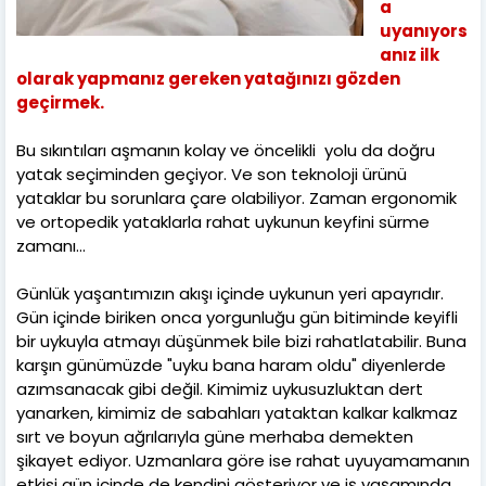
a
uyanıyors
anız ilk
olarak yapmanız gereken yatağınızı gözden
geçirmek.
Bu sıkıntıları aşmanın kolay ve öncelikli yolu da doğru
yatak seçiminden geçiyor. Ve son teknoloji ürünü
yataklar bu sorunlara çare olabiliyor. Zaman ergonomik
ve ortopedik yataklarla rahat uykunun keyfini sürme
zamanı...
Günlük yaşantımızın akışı içinde uykunun yeri apayrıdır.
Gün içinde biriken onca yorgunluğu gün bitiminde keyifli
bir uykuyla atmayı düşünmek bile bizi rahatlatabilir. Buna
karşın günümüzde "uyku bana haram oldu" diyenlerde
azımsanacak gibi değil. Kimimiz uykusuzluktan dert
yanarken, kimimiz de sabahları yataktan kalkar kalkmaz
sırt ve boyun ağrılarıyla güne merhaba demekten
şikayet ediyor. Uzmanlara göre ise rahat uyuyamamanın
etkisi gün içinde de kendini gösteriyor ve iş yaşamında