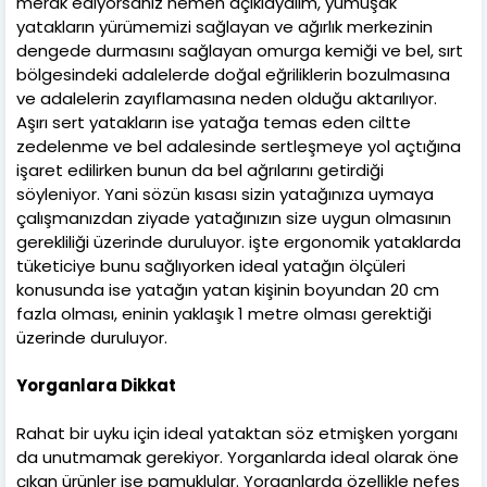
merak ediyorsanız hemen açıklayalım, yumuşak
yatakların yürümemizi sağlayan ve ağırlık merkezinin
dengede durmasını sağlayan omurga kemiği ve bel, sırt
bölgesindeki adalelerde doğal eğriliklerin bozulmasına
ve adalelerin zayıflamasına neden olduğu aktarılıyor.
Aşırı sert yatakların ise yatağa temas eden ciltte
zedelenme ve bel adalesinde sertleşmeye yol açtığına
işaret edilirken bunun da bel ağrılarını getirdiği
söyleniyor. Yani sözün kısası sizin yatağınıza uymaya
çalışmanızdan ziyade yatağınızın size uygun olmasının
gerekliliği üzerinde duruluyor. işte ergonomik yataklarda
tüketiciye bunu sağlıyorken ideal yatağın ölçüleri
konusunda ise yatağın yatan kişinin boyundan 20 cm
fazla olması, eninin yaklaşık 1 metre olması gerektiği
üzerinde duruluyor.
Yorganlara Dikkat
Rahat bir uyku için ideal yataktan söz etmişken yorganı
da unutmamak gerekiyor. Yorganlarda ideal olarak öne
çıkan ürünler ise pamuklular. Yorganlarda özellikle nefes