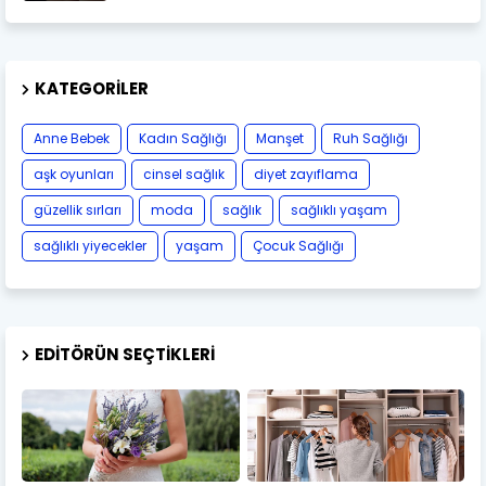
KATEGORILER
Anne Bebek
Kadın Sağlığı
Manşet
Ruh Sağlığı
aşk oyunları
cinsel sağlık
diyet zayıflama
güzellik sırları
moda
sağlık
sağlıklı yaşam
sağlıklı yiyecekler
yaşam
Çocuk Sağlığı
EDITÖRÜN SEÇTIKLERI