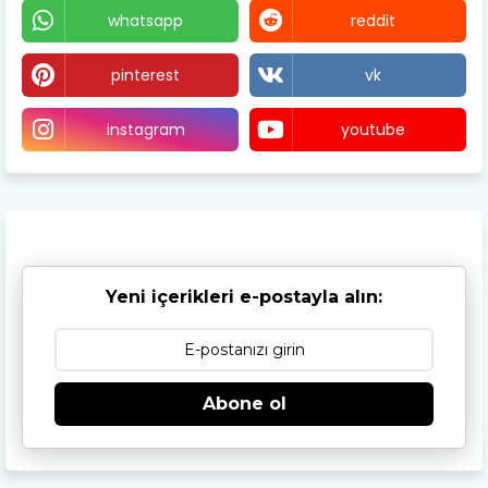
whatsapp
reddit
pinterest
vk
instagram
youtube
Yeni içerikleri e-postayla alın:
Abone ol