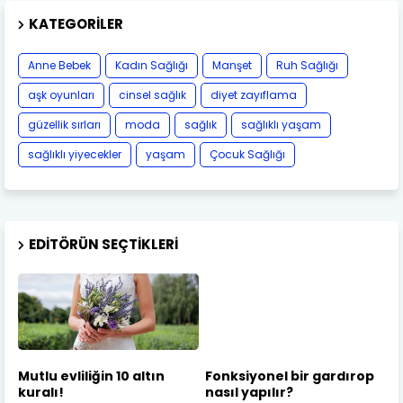
KATEGORILER
Anne Bebek
Kadın Sağlığı
Manşet
Ruh Sağlığı
aşk oyunları
cinsel sağlık
diyet zayıflama
güzellik sırları
moda
sağlık
sağlıklı yaşam
sağlıklı yiyecekler
yaşam
Çocuk Sağlığı
EDITÖRÜN SEÇTIKLERI
Mutlu evliliğin 10 altın
Fonksiyonel bir gardırop
kuralı!
nasıl yapılır?