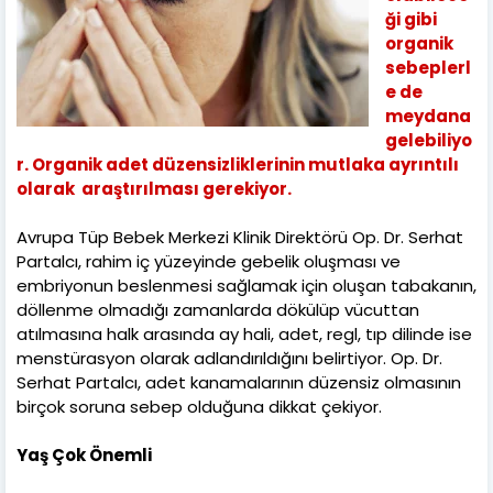
ği gibi
organik
sebeplerl
e de
meydana
gelebiliyo
r. Organik adet düzensizliklerinin mutlaka ayrıntılı
olarak araştırılması gerekiyor.
Avrupa Tüp Bebek Merkezi Klinik Direktörü Op. Dr. Serhat
Partalcı, rahim iç yüzeyinde gebelik oluşması ve
embriyonun beslenmesi sağlamak için oluşan tabakanın,
döllenme olmadığı zamanlarda dökülüp vücuttan
atılmasına halk arasında ay hali, adet, regl, tıp dilinde ise
menstürasyon olarak adlandırıldığını belirtiyor. Op. Dr.
Serhat Partalcı, adet kanamalarının düzensiz olmasının
birçok soruna sebep olduğuna dikkat çekiyor.
Yaş Çok Önemli