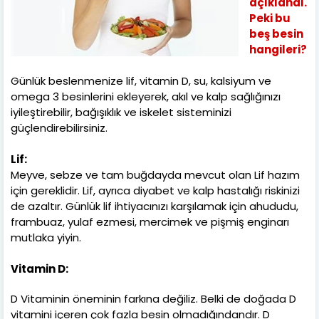
açıklandı.
Peki bu
beş besin
hangileri?
Günlük beslenmenize lif, vitamin D, su, kalsiyum ve
omega 3 besinlerini ekleyerek, akıl ve kalp sağlığınızı
iyileştirebilir, bağışıklık ve iskelet sisteminizi
güçlendirebilirsiniz.
Lif:
Meyve, sebze ve tam buğdayda mevcut olan Lif hazım
için gereklidir. Lif, ayrıca diyabet ve kalp hastalığı riskinizi
de azaltır. Günlük lif ihtiyacınızı karşılamak için ahududu,
frambuaz, yulaf ezmesi, mercimek ve pişmiş enginarı
mutlaka yiyin.
Vitamin D:
D Vitaminin öneminin farkına değiliz. Belki de doğada D
vitamini içeren çok fazla besin olmadığındandır. D