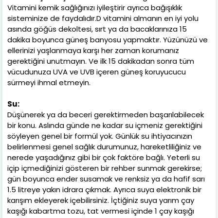
Vitamini kemik sağlığınızı iyileştirir ayrıca bağışıklık
sisteminize de faydalıdır.D vitamini almanın en iyi yolu
asında göğüs dekoltesi, sırt ya da bacaklarınıza 15
dakika boyunca güneş banyosu yapmaktır. Yüzünüzü ve
ellerinizi yaşlanmaya karşı her zaman korumanız
gerektiğini unutmayın. Ve ilk 15 dakikadan sonra tüm
vücudunuza UVA ve UVB içeren güneş koruyucucu
sürmeyi ihmal etmeyin.
Su:
Düşünerek ya da beceri gerektirmeden başarılabilecek
bir konu. Aslında günde ne kadar su içmeniz gerektiğini
söyleyen genel bir formül yok. Günlük su ihtiyacınızın
belirlenmesi genel sağlık durumunuz, hareketliliğiniz ve
nerede yaşadığınız gibi bir çok faktöre bağlı. Yeterli su
içip içmediğinizi gösteren bir rehber sunmak gerekirse;
gün boyunca ender susamak ve renksiz ya da hafif sarı
1.5 litreye yakın idrara çıkmak. Ayrıca suya elektronik bir
karışım ekleyerek içebilirsiniz. İçtiğiniz suya yarım çay
kaşığı kabartma tozu, tat vermesi içinde 1 çay kaşığı