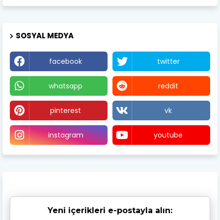
SOSYAL MEDYA
facebook
twitter
whatsapp
reddit
pinterest
vk
instagram
youtube
Yeni içerikleri e-postayla alın: