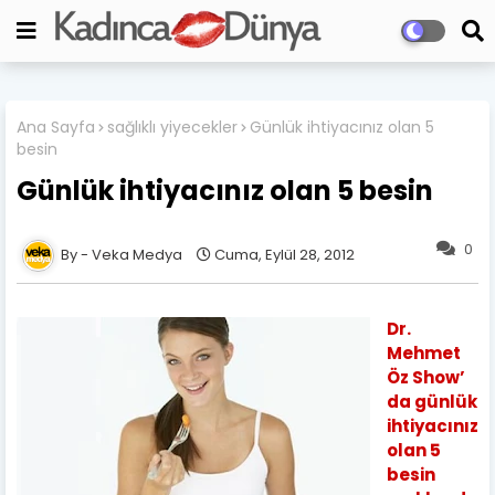
Ana Sayfa
sağlıklı yiyecekler
Günlük ihtiyacınız olan 5
besin
Günlük ihtiyacınız olan 5 besin
0
Veka Medya
Cuma, Eylül 28, 2012
Dr.
Mehmet
Öz Show’
da günlük
ihtiyacınız
olan 5
besin