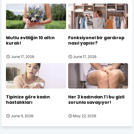
Mutlu evliliğin 10 altın
Fonksiyonel bir gardırop
kuralı!
nasıl yapılır?
June 17, 2026
June 17, 2026
Tipinize göre kadın
Her 3 kadından 1'i bu gizli
hastalıkları
sorunla savaşıyor!
June 11, 2026
May 22, 2026