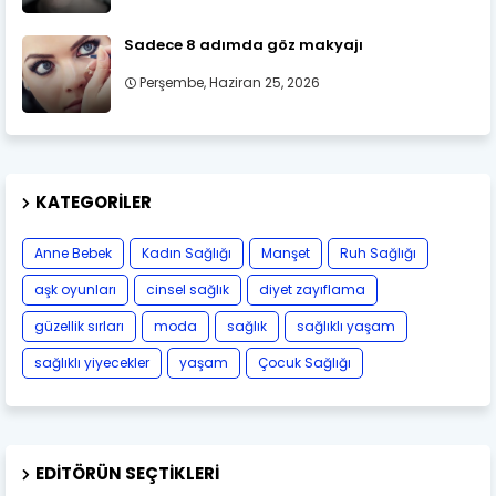
Sadece 8 adımda göz makyajı
Perşembe, Haziran 25, 2026
KATEGORILER
Anne Bebek
Kadın Sağlığı
Manşet
Ruh Sağlığı
aşk oyunları
cinsel sağlık
diyet zayıflama
güzellik sırları
moda
sağlık
sağlıklı yaşam
sağlıklı yiyecekler
yaşam
Çocuk Sağlığı
EDITÖRÜN SEÇTIKLERI