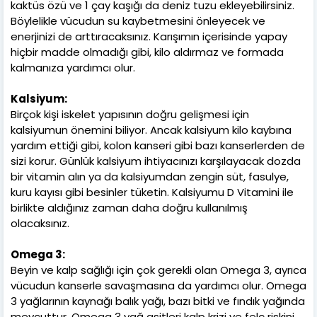
kaktüs özü ve 1 çay kaşığı da deniz tuzu ekleyebilirsiniz.
Böylelikle vücudun su kaybetmesini önleyecek ve
enerjinizi de arttıracaksınız. Karışımın içerisinde yapay
hiçbir madde olmadığı gibi, kilo aldırmaz ve formada
kalmanıza yardımcı olur.
Kalsiyum:
Birçok kişi iskelet yapısının doğru gelişmesi için
kalsiyumun önemini biliyor. Ancak kalsiyum kilo kaybına
yardım ettiği gibi, kolon kanseri gibi bazı kanserlerden de
sizi korur. Günlük kalsiyum ihtiyacınızı karşılayacak dozda
bir vitamin alın ya da kalsiyumdan zengin süt, fasulye,
kuru kayısı gibi besinler tüketin. Kalsiyumu D Vitamini ile
birlikte aldığınız zaman daha doğru kullanılmış
olacaksınız.
Omega 3:
Beyin ve kalp sağlığı için çok gerekli olan Omega 3, ayrıca
vücudun kanserle savaşmasına da yardımcı olur. Omega
3 yağlarının kaynağı balık yağı, bazı bitki ve fındık yağında
mevcuttur. Omega 3 yağ asitleri kalp krizi ve felç riskini