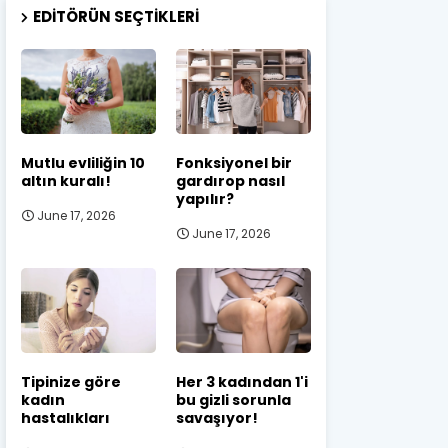
EDITÖRÜN SEÇTIKLERI
Mutlu evliliğin 10
Fonksiyonel bir
altın kuralı!
gardırop nasıl
yapılır?
June 17, 2026
June 17, 2026
Tipinize göre
Her 3 kadından 1'i
kadın
bu gizli sorunla
hastalıkları
savaşıyor!