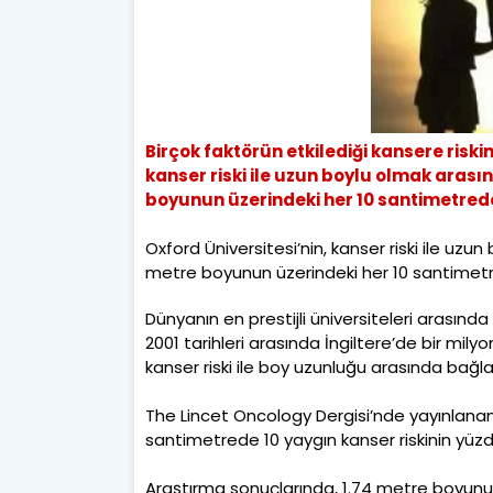
Birçok faktörün etkilediği kansere riskin
kanser riski ile uzun boylu olmak arasın
boyunun üzerindeki her 10 santimetrede k
Oxford Üniversitesi’nin, kanser riski ile uzu
metre boyunun üzerindeki her 10 santimetred
Dünyanın en prestijli üniversiteleri arasında
2001 tarihleri arasında İngiltere’de bir mil
kanser riski ile boy uzunluğu arasında bağl
The Lincet Oncology Dergisi’nde yayınlanan
santimetrede 10 yaygın kanser riskinin yüzde 1
Araştırma sonuçlarında, 1.74 metre boyunun 