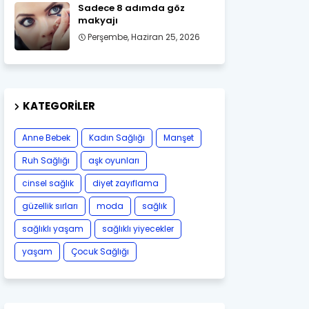
Sadece 8 adımda göz
makyajı
Perşembe, Haziran 25, 2026
KATEGORILER
Anne Bebek
Kadın Sağlığı
Manşet
Ruh Sağlığı
aşk oyunları
cinsel sağlık
diyet zayıflama
güzellik sırları
moda
sağlık
sağlıklı yaşam
sağlıklı yiyecekler
yaşam
Çocuk Sağlığı