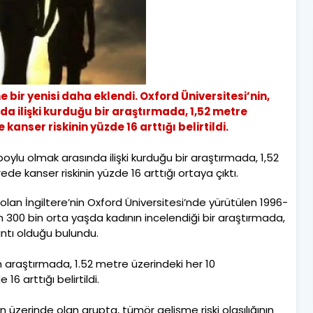
e bir yenisi daha eklendi. Oxford Üniversitesi’nin,
da ilişki kurduğu bir araştırmada, 1,52 metre
anser riskinin yüzde 16 arttığı belirtildi.
n boylu olmak arasında ilişki kurduğu bir araştırmada, 1,52
e kanser riskinin yüzde 16 arttığı ortaya çıktı.
 olan İngiltere’nin Oxford Üniversitesi’nde yürütülen 1996-
yon 300 bin orta yaşda kadının incelendiği bir araştırmada,
antı olduğu bulundu.
 araştırmada, 1.52 metre üzerindeki her 10
6 arttığı belirtildi.
üzerinde olan grupta, tümör gelişme riski olasılığının