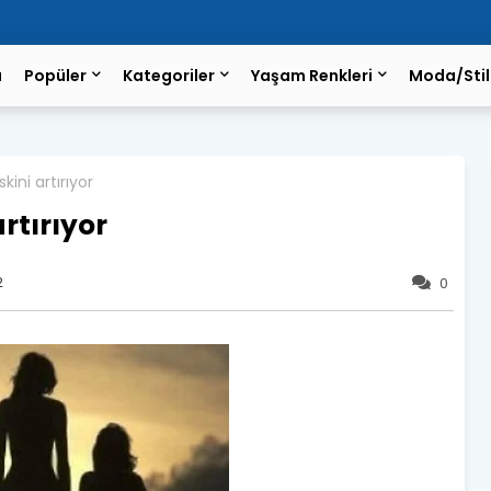
a
Popüler
Kategoriler
Yaşam Renkleri
Moda/Stil
kini artırıyor
rtırıyor
2
0