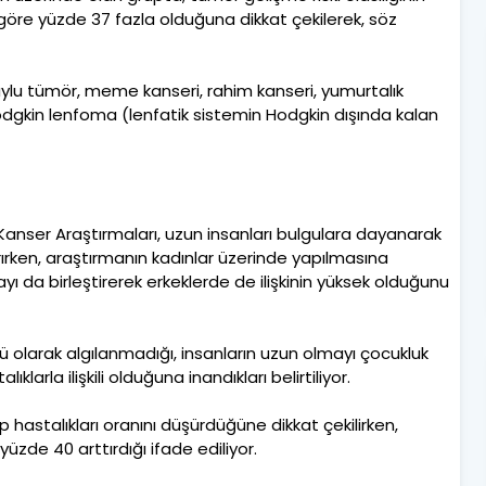
göre yüzde 37 fazla olduğuna dikkat çekilerek, söz
huylu tümör, meme kanseri, rahim kanseri, yumurtalık
Hodgkin lenfoma (lenfatik sistemin Hodgkin dışında kalan
iz Kanser Araştırmaları, uzun insanları bulgulara dayanarak
rken, araştırmanın kadınlar üzerinde yapılmasına
ı da birleştirerek erkeklerde de ilişkinin yüksek olduğunu
 olarak algılanmadığı, insanların uzun olmayı çocukluk
arla ilişkili olduğuna inandıkları belirtiliyor.
 hastalıkları oranını düşürdüğüne dikkat çekilirken,
yüzde 40 arttırdığı ifade ediliyor.