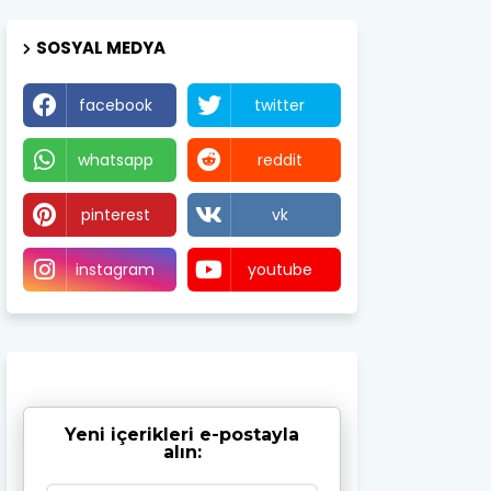
SOSYAL MEDYA
facebook
twitter
whatsapp
reddit
pinterest
vk
instagram
youtube
Yeni içerikleri e-postayla
alın: