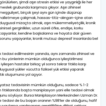
görülürken, şimdi aşırı stresin etkisi ve yaygınlığı ile her
meslek grubunda karşımıza çıkıyor. Aşırı zihinsel
meşguliyet, birçok şeyi aynı gün içinde düşünüp
halletmeye çalışmak, hassas-titiz-alıngan-içine atan
duygusal mizaçta olmak, aşırı mükemmeliyetçilik, kronik
sinirsel gerginlikler, uzun süreli öfke, endişe, korku
taşıyanlar, kendine başkalarına ve hayata dair güven
sorunu yaşayanlar, kronik mutsuz depresif insanlarda bel
arak tedavi edilmesinin yanında, aynı zamanda zihinsel ve
 bu yönlerinin mümkün olduğunca iyileştirilmesi
ileşen hastalar birkaç yıl sonra tekrar fıtıkla karşı
e duygusal yükler vücutta fiziksel yük etkisi yaparak
tık oluşumuna yol açıyor.
eliyatsız tedavisinin mümkün olduğunu, sadece % 1-2
 fıtıklarında başta maniplasyon yani elle tedavi olmak
lduğunu söylüyor. Bursa Maniplasyon Merkezinden Uzman Dr.
 tedavi de bu başarı oranının %98’ler de olduğunu, hafif
s uygulama yapılmasının gerekliliğine dikkat çekiyor.