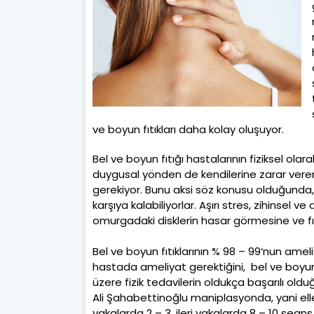
ve boyun fıtıkları daha kolay oluşuyor.
Bel ve boyun fıtığı hastalarının fiziksel ol
duygusal yönden de kendilerine zarar veren
gerekiyor. Bunu aksi söz konusu olduğunda, iy
karşıya kalabiliyorlar. Aşırı stres, zihinsel v
omurgadaki disklerin hasar görmesine ve fı
Bel ve boyun fıtıklarının % 98 – 99‘nun am
hastada ameliyat gerektiğini, bel ve boyun
üzere fizik tedavilerin oldukça başarılı o
Ali Şahabettinoğlu maniplasyonda, yani elle
vakalarda 2 – 3, ileri vakalarda 8 – 10 sean