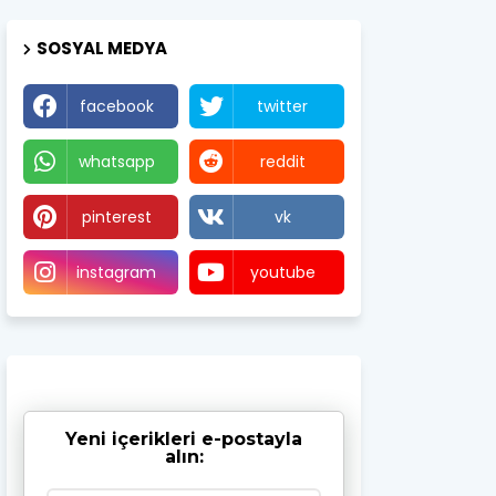
SOSYAL MEDYA
facebook
twitter
whatsapp
reddit
pinterest
vk
instagram
youtube
Yeni içerikleri e-postayla
alın: