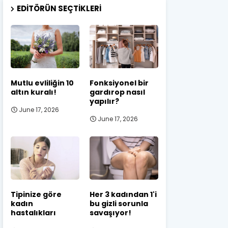
EDITÖRÜN SEÇTIKLERI
Mutlu evliliğin 10
Fonksiyonel bir
altın kuralı!
gardırop nasıl
yapılır?
June 17, 2026
June 17, 2026
Tipinize göre
Her 3 kadından 1'i
kadın
bu gizli sorunla
hastalıkları
savaşıyor!