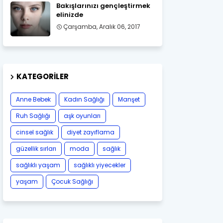
Bakışlarınızı gençleştirmek
elinizde
Çarşamba, Aralık 06, 2017
KATEGORILER
Anne Bebek
Kadın Sağlığı
Manşet
Ruh Sağlığı
aşk oyunları
cinsel sağlık
diyet zayıflama
güzellik sırları
moda
sağlık
sağlıklı yaşam
sağlıklı yiyecekler
yaşam
Çocuk Sağlığı