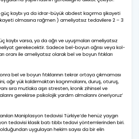
en güç kaybı ya da idrar-büyük abdest kaçırma şikayeti
kayeti olmasına rağmen ) ameliyatsız tedavilere 2 – 3
güç kaybı varsa, ya da ağrı ve uyuşmaları ameliyatsız
eliyat gerekecektir. Sadece bel-boyun ağrısı veya kol-
oranı ile ameliyatsız olarak bel ve boyun fıtıkları
onra bel ve boyun fıtıklarının tekrar ortaya çıkmaması
ni, ağır yük kaldırmaktan kaçınmalarını, duruş, oturuş,
 yanı sıra mutlaka aşırı stresten, kronik zihinsel ve
arını gerekirse psikolojik yardım almalarını öneriyoruz’
lanılan Maniplasyon tedavisi Türkiye’de henüz yaygın
yon tedavisi klasik batı tıbbı tedavi yöntemlerinden biri.
olduğundan uygulayan hekim sayısı da bir elin