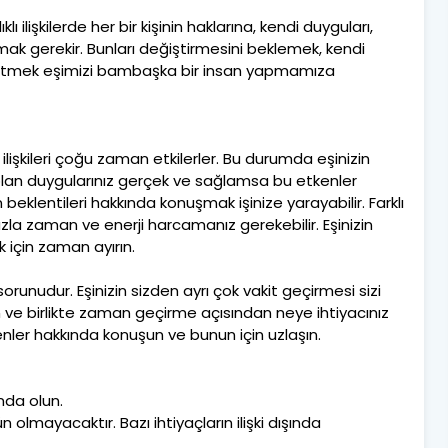
lı ilişkilerde her bir kişinin haklarına, kendi duyguları,
mak gerekir. Bunları değiştirmesini beklemek, kendi
ep etmek eşimizi bambaşka bir insan yapmamıza
 ilişkileri çoğu zaman etkilerler. Bu durumda eşinizin
e olan duygularınız gerçek ve sağlamsa bu etkenler
izin beklentileri hakkında konuşmak işinize yarayabilir. Farklı
 fazla zaman ve enerji harcamanız gerekebilir. Eşinizin
k için zaman ayırın.
sorunudur. Eşinizin sizden ayrı çok vakit geçirmesi sizi
atın ve birlikte zaman geçirme açısından neye ihtiyacınız
enler hakkında konuşun ve bunun için uzlaşın.
kında olun.
 olmayacaktır. Bazı ihtiyaçların ilişki dışında