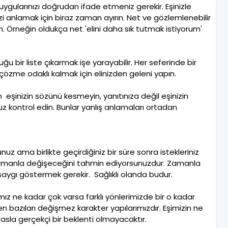
 duygularınızı doğrudan ifade etmeniz gerekir. Eşinizle
 anlamak için biraz zaman ayırın. Net ve gözlemlenebilir
un. Örneğin oldukça net 'elini daha sık tutmak istiyorum'
uğu bir liste çıkarmak işe yarayabilir. Her seferinde bir
çözme odaklı kalmak için elinizden geleni yapın.
in eşinizin sözünü kesmeyin, yanıtınıza değil eşinizin
z kontrol edin. Bunlar yanlış anlamaları ortadan
rdunuz ama birlikte geçirdiğiniz bir süre sonra istekleriniz
n zamanla değişeceğini tahmin ediyorsunuzdur. Zamanla
 saygı göstermek gerekir. Sağlıklı olanda budur.
rımız ne kadar çok varsa farklı yönlerimizde bir o kadar
ken bazıları değişmez karakter yapılarımızdır. Eşimizin ne
 asla gerçekçi bir beklenti olmayacaktır.