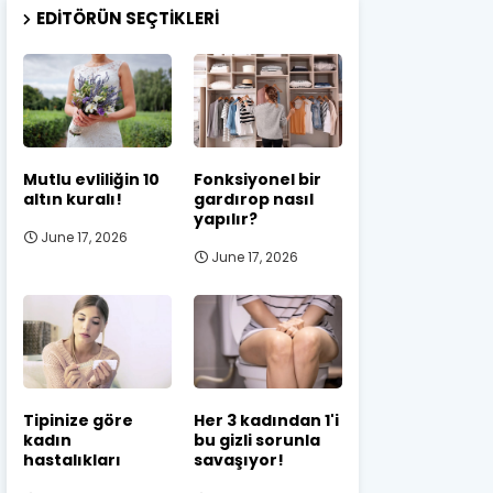
EDITÖRÜN SEÇTIKLERI
Mutlu evliliğin 10
Fonksiyonel bir
altın kuralı!
gardırop nasıl
yapılır?
June 17, 2026
June 17, 2026
Tipinize göre
Her 3 kadından 1'i
kadın
bu gizli sorunla
hastalıkları
savaşıyor!