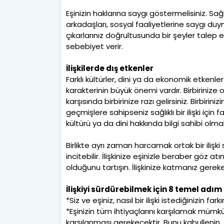
Eşinizin haklarına saygı göstermelisiniz. Sağlık
arkadaşları, sosyal faaliyetlerine saygı duy
çıkarlarınız doğrultusunda bir şeyler tal
sebebiyet verir.
İlişkilerde dış etkenler
Farklı kültürler, dini ya da ekonomik etkenler
karakterinin büyük önemi vardır. Birbiriniz
karşısında birbirinize razı gelirsiniz. Birbirin
geçmişlere sahipseniz sağlıklı bir ilişki için
kültürü ya da dini hakkında bilgi sahibi olma
Birlikte ayrı zaman harcamak ortak bir ilişki 
incitebilir. İlişkinize eşinizle beraber göz 
olduğunu tartışın. İlişkinize katmanız gerek
İlişkiyi sürdürebilmek için 8 temel adım
*Siz ve eşiniz, nasıl bir ilişki istediğinizin far
*Eşinizin tüm ihtiyaçlarını karşılamak mümkün
karşılanması gerekecektir. Bunu kabullenin.