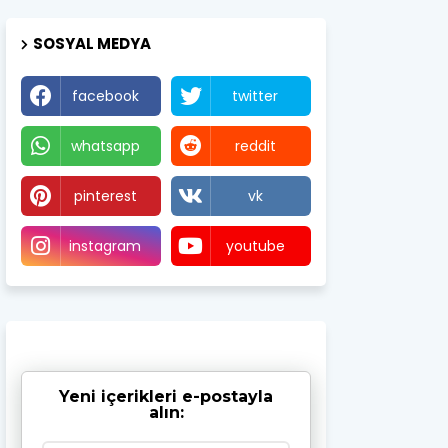
SOSYAL MEDYA
facebook
twitter
whatsapp
reddit
pinterest
vk
instagram
youtube
Yeni içerikleri e-postayla
alın: