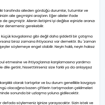
iki tarafında aileden gördüğü durumlar, tutumlar ve
zin aile geçmişini araştırın. Eğer aileler ifade
 de geçmiştir. Ailenin iletişimi iyi değilse eşinizle aranızı
ar denemeniz gerekebilir.
 küçük kavgalarınız gibi değil daha şiddetli bir çatışma
yorsanız biraz zamana ihtiyacınız var demektir. Bu 'zaman
 şeyler söylemeye engel olabilir. Neyin haklı, neyin haksız
ı kabul etmesine ve ihtiyaçlarınızı karşılamasına yardımcı
 dile getirir, hissettirirseniz size farklı ya da anlayışsız
rşılıklı olarak tartışırlar ve bu durum genellikle kavgaya
öngü olacağına bazen çiftlerin tartışmadan çekilmeleri
ninde sonunda bir uzlaşma yoluna gidilecektir.
bir defada söylemeniz işinize yarayacaktır. Sizin istek ve