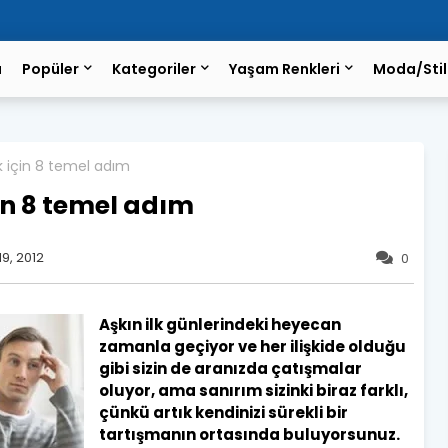
a
Popüler
Kategoriler
Yaşam Renkleri
Moda/Stil
ek için 8 temel adım
çin 8 temel adım
9, 2012
0
Aşkın ilk günlerindeki heyecan
zamanla geçiyor ve her ilişkide olduğu
gibi sizin de aranızda çatışmalar
oluyor, ama sanırım sizinki biraz farklı,
çünkü artık kendinizi sürekli bir
tartışmanın ortasında buluyorsunuz.