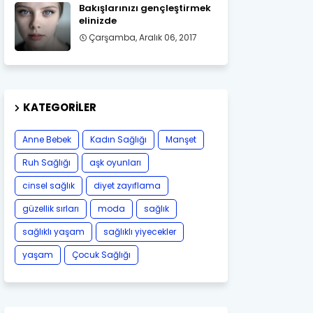
Bakışlarınızı gençleştirmek
elinizde
Çarşamba, Aralık 06, 2017
KATEGORILER
Anne Bebek
Kadın Sağlığı
Manşet
Ruh Sağlığı
aşk oyunları
cinsel sağlık
diyet zayıflama
güzellik sırları
moda
sağlık
sağlıklı yaşam
sağlıklı yiyecekler
yaşam
Çocuk Sağlığı