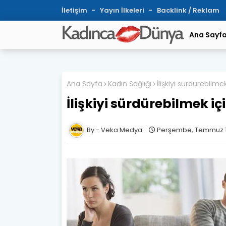
İletişim
Yayın İlkeleri
Backlink / Reklam
Ana Sayf
Ana Sayfa
Kadın Sağlığı
İlişkiyi sürdürebilm
İlişkiyi sürdürebilmek i
Veka Medya
Perşembe, Temmuz 1