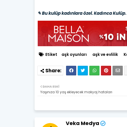
✎ Bu kulüp kadınlara özel. Kadınca Kulüp. 
Etiket
aşk oyunları
aşk ve evlilik
K
DAHA ESKI
Yaşınıza 10 yaş ekleyecek makyaj hataları
Veka Medya