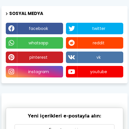
SOSYAL MEDYA
facebook
twitter
whatsapp
reddit
pinterest
vk
instagram
youtube
Yeni içerikleri e-postayla alın: