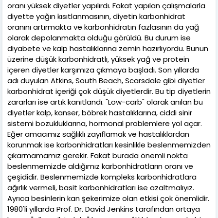
oranı yüksek diyetler yapılırdı. Fakat yapılan çalışmalarla
diyette yağın kısıtlanmasının, diyetin karbonhidrat
oranını artırmakta ve karbonhidratın fazlasının da yağ
olarak depolanmakta olduğu görüldü. Bu durum ise
diyabete ve kalp hastalıklarına zemin hazırlıyordu. Bunun
üzerine düşük karbonhidratlı, yüksek yağ ve protein
içeren diyetler karşımıza çıkmaya başladı. Son yıllarda
adı duyulan Atkins, South Beach, Scarsdale gibi diyetler
karbonhidrat içeriği çok düşük diyetlerdir. Bu tip diyetlerin
zararları ise artık kanıtlandı. "Low-carb" olarak anılan bu
diyetler kalp, kanser, böbrek hastalıklarına, ciddi sinir
sistemi bozukluklarına, hormonal problemlere yol açar.
Eğer amacımız sağlıklı zayıflamak ve hastalıklardan
korunmak ise karbonhidratları kesinlikle beslenmemizden
çıkarmamamız gerekir. Fakat burada önemli nokta
beslenmemizde aldığımız karbonhidratların oranı ve
çeşididir. Beslenmemizde kompleks karbonhidratlara
ağırlık vermeli, basit karbonhidratları ise azaltmalıyız.
Ayrıca besinlerin kan şekerimize olan etkisi çok önemlidir.
1980'li yıllarda Prof. Dr. David Jenkins tarafından ortaya