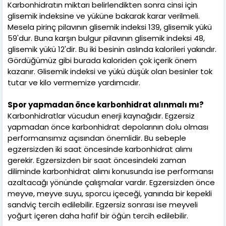
Karbonhidratın miktarı belirlendikten sonra cinsi için
glisemik indeksine ve yüküne bakarak karar verilmeli.
Mesela pirinç pilavının glisemik indeksi 139, glisemik yükü
59'dur. Buna karşın bulgur pilavının glisemik indeksi 48,
glisemik yükü 12'dir. Bu iki besinin aslında kalorileri yakındır.
Gördüğümüz gibi burada kaloriden çok içerik önem
kazanır. Glisemik indeksi ve yükü düşük olan besinler tok
tutar ve kilo vermemize yardımcıdır.
Spor yapmadan önce karbonhidrat alınmalı mı?
Karbonhidratlar vücudun enerji kaynağıdır. Egzersiz
yapmadan önce karbonhidrat depolarının dolu olması
performansımız açısından önemlidir. Bu sebeple
egzersizden iki saat öncesinde karbonhidrat alımı
gerekir. Egzersizden bir saat öncesindeki zaman
diliminde karbonhidrat alımı konusunda ise performansı
azaltacağı yönünde çalışmalar vardır. Egzersizden önce
meyve, meyve suyu, sporcu içeceği, yanında bir kepekli
sandviç tercih edilebilir. Egzersiz sonrası ise meyveli
yoğurt içeren daha hafif bir öğün tercih edilebilir.