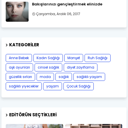
Bakışlarınızı gençleştirmek elinizde
Çarşamba, Aralık 06, 2017
KATEGORILER
Anne Bebek
Kadın Sağlığı
Manşet
Ruh Sağlığı
aşk oyunları
cinsel sağlık
diyet zayıflama
güzellik sırları
moda
sağlık
sağlıklı yaşam
sağlıklı yiyecekler
yaşam
Çocuk Sağlığı
EDITÖRÜN SEÇTIKLERI