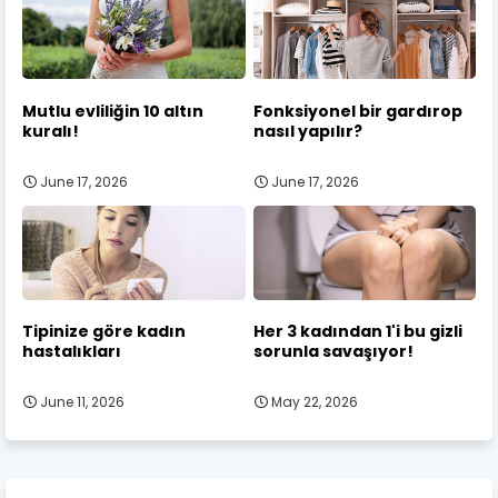
Mutlu evliliğin 10 altın
Fonksiyonel bir gardırop
kuralı!
nasıl yapılır?
June 17, 2026
June 17, 2026
Tipinize göre kadın
Her 3 kadından 1'i bu gizli
hastalıkları
sorunla savaşıyor!
June 11, 2026
May 22, 2026