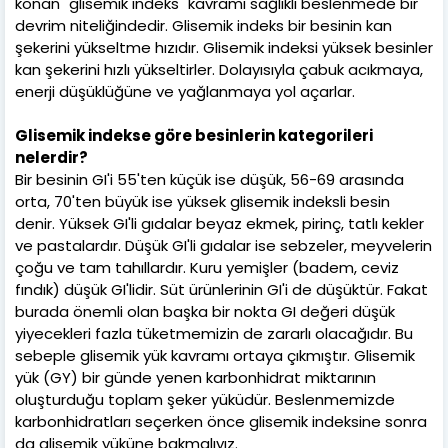
konan "glisemik indeks" kavramı sağlıklı beslenmede bir
devrim niteliğindedir. Glisemik indeks bir besinin kan
şekerini yükseltme hızıdır. Glisemik indeksi yüksek besinler
kan şekerini hızlı yükseltirler. Dolayısıyla çabuk acıkmaya,
enerji düşüklüğüne ve yağlanmaya yol açarlar.
Glisemik indekse göre besinlerin kategorileri
nelerdir?
Bir besinin GI'i 55'ten küçük ise düşük, 56-69 arasında
orta, 70'ten büyük ise yüksek glisemik indeksli besin
denir. Yüksek GI'li gıdalar beyaz ekmek, pirinç, tatlı kekler
ve pastalardır. Düşük GI'li gıdalar ise sebzeler, meyvelerin
çoğu ve tam tahıllardır. Kuru yemişler (badem, ceviz
fındık) düşük GI'lidir. Süt ürünlerinin GI'i de düşüktür. Fakat
burada önemli olan başka bir nokta GI değeri düşük
yiyecekleri fazla tüketmemizin de zararlı olacağıdır. Bu
sebeple glisemik yük kavramı ortaya çıkmıştır. Glisemik
yük (GY) bir günde yenen karbonhidrat miktarının
oluşturduğu toplam şeker yüküdür. Beslenmemizde
karbonhidratları seçerken önce glisemik indeksine sonra
da glisemik yüküne bakmalıyız.