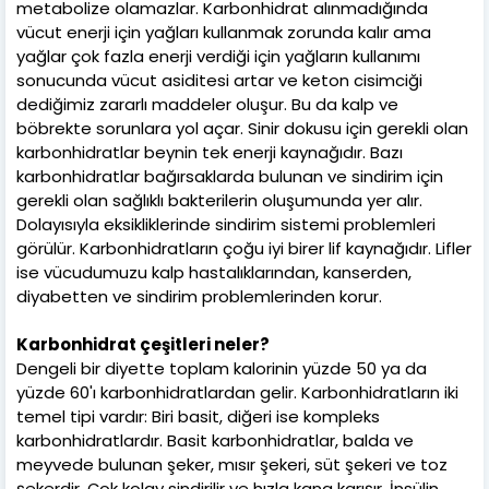
metabolize olamazlar. Karbonhidrat alınmadığında
vücut enerji için yağları kullanmak zorunda kalır ama
yağlar çok fazla enerji verdiği için yağların kullanımı
sonucunda vücut asiditesi artar ve keton cisimciği
dediğimiz zararlı maddeler oluşur. Bu da kalp ve
böbrekte sorunlara yol açar. Sinir dokusu için gerekli olan
karbonhidratlar beynin tek enerji kaynağıdır. Bazı
karbonhidratlar bağırsaklarda bulunan ve sindirim için
gerekli olan sağlıklı bakterilerin oluşumunda yer alır.
Dolayısıyla eksikliklerinde sindirim sistemi problemleri
görülür. Karbonhidratların çoğu iyi birer lif kaynağıdır. Lifler
ise vücudumuzu kalp hastalıklarından, kanserden,
diyabetten ve sindirim problemlerinden korur.
Karbonhidrat çeşitleri neler?
Dengeli bir diyette toplam kalorinin yüzde 50 ya da
yüzde 60'ı karbonhidratlardan gelir. Karbonhidratların iki
temel tipi vardır: Biri basit, diğeri ise kompleks
karbonhidratlardır. Basit karbonhidratlar, balda ve
meyvede bulunan şeker, mısır şekeri, süt şekeri ve toz
şekerdir. Çok kolay sindirilir ve hızla kana karışır. İnsülin