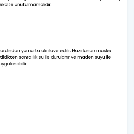
dekolte unutulmamalıdır.
 ve ardından yumurta akı ilave edilir. Hazırlanan maske
ldikten sonra ılık su ile durulanır ve maden suyu ile
ygulanabilir.