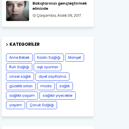
Bakışlarınızı gençleştirmek
elinizde
Çarşamba, Aralık 06, 2017
KATEGORILER
Anne Bebek
Kadın Sağlığı
Manşet
Ruh Sağlığı
aşk oyunları
cinsel sağlık
diyet zayıflama
güzellik sırları
moda
sağlık
sağlıklı yaşam
sağlıklı yiyecekler
yaşam
Çocuk Sağlığı