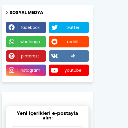
SOSYAL MEDYA
facebook
twitter
whatsapp
reddit
pinterest
vk
instagram
youtube
Yeni içerikleri e-postayla
alın: