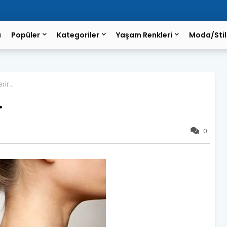
a
Popüler
Kategoriler
Yaşam Renkleri
Moda/Stil
ir...
.
0