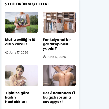
EDITÖRÜN SEÇTIKLERI
Mutlu evliliğin 10
Fonksiyonel bir
altın kuralı!
gardırop nasıl
yapılır?
June 17, 2026
June 17, 2026
Tipinize göre
Her 3 kadından 1'i
kadın
bu gizli sorunla
hastalıkları
savaşıyor!