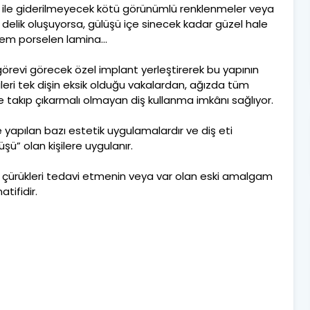
ma ile giderilmeyecek kötü görünümlü renklenmeler veya
delik oluşuyorsa, gülüşü içe sinecek kadar güzel hale
tem porselen lamina...
k görevi görecek özel implant yerleştirerek bu yapının
leri tek dişin eksik olduğu vakalardan, ağızda tüm
e takıp çıkarmalı olmayan diş kullanma imkânı sağlıyor.
 yapılan bazı estetik uygulamalardır ve diş eti
şü” olan kişilere uygulanır.
n çürükleri tedavi etmenin veya var olan eski amalgam
atifidir.