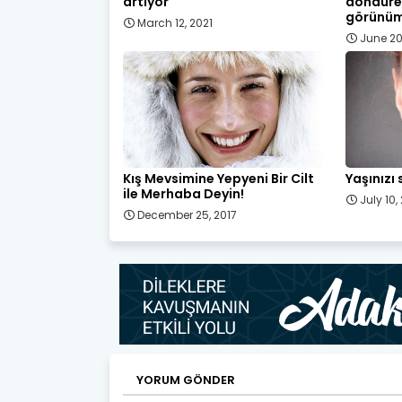
artıyor
döndüre
görünü
March 12, 2021
June 20
Kış Mevsimine Yepyeni Bir Cilt
Yaşınızı
ile Merhaba Deyin!
July 10,
December 25, 2017
YORUM GÖNDER