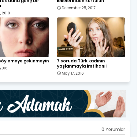
rek daha genç bir
lekelerinden kurtulun
m
December 25, 2017
, 2018
 söylemeye çekinmeyin
7 soruda Türk kadının
yaşlanmayla imtihanı!
 2016
May 17, 2016
0 Yorumlar