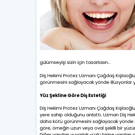
gülümseyişi sizin için tasarlasın…
Diş Hekimi Protez Uzmanı Çağdaş Kışlaoğlu,
görünmesini sağlayacak yönde illüzyonlar ya
Yüz Şekline Göre Diş Estetiği
Diş Hekimi Protez Uzmanı Çağdaş Kışlaoğl
yere sahip olduğunu anlattı. Uzman Diş Hek
daha kötü görünmesini sağlayacak yönde illü
göre, örneğin uzun veya oval şekilli bir yüz
Diğer yandan yuvarlak yüzlü birine yapılan 