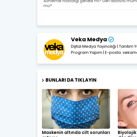
Alzheimer Hastalığı genetik mi? Gen tedavisi mü
mü?
Veka Medya
Dijital Medya Yayıncılığı | Tanıtım 
Program Yapım | E-posta: vek
BUNLARI DA TIKLAYIN
Maskenin altında cilt sorunları
Biyolojik