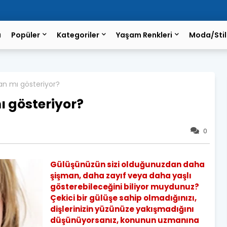
a
Popüler
Kategoriler
Yaşam Renkleri
Moda/Stil
an mı gösteriyor?
ı gösteriyor?
0
Gülüşünüzün sizi olduğunuzdan daha
şişman, daha zayıf veya daha yaşlı
gösterebileceğini biliyor muydunuz?
Çekici bir gülüşe sahip olmadığınızı,
dişlerinizin yüzünüze yakışmadığını
düşünüyorsanız, konunun uzmanına