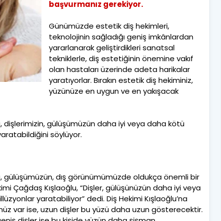
başvurmanız gerekiyor.
Günümüzde estetik diş hekimleri,
teknolojinin sağladığı geniş imkânlardan
yararlanarak geliştirdikleri sanatsal
tekniklerle, diş estetiğinin önemine vakıf
olan hastaları üzerinde adeta harikalar
yaratıyorlar. Bırakın estetik diş hekiminiz,
yüzünüze en uygun ve en yakışacak
 dişlerimizin, gülüşümüzün daha iyi veya daha kötü
ratabildiğini söylüyor.
u, gülüşümüzün, dış görünümümüzde oldukça önemli bir
imi Çağdaş Kışlaoğlu, “Dişler, gülüşünüzün daha iyi veya
zyonlar yaratabiliyor” dedi. Diş Hekimi Kışlaoğlu’na
ünüz var ise, uzun dişler bu yüzü daha uzun gösterecektir.
geniş dişler ise bu kişide yüzün daha şişman