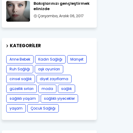
Bakışlarınızı gençleştirmek
elinizde
Çarşamba, Aralık 06, 2017
KATEGORILER
Anne Bebek
Kadın Sağlığı
Manşet
Ruh Sağlığı
aşk oyunları
cinsel sağlık
diyet zayıflama
güzellik sırları
moda
sağlık
sağlıklı yaşam
sağlıklı yiyecekler
yaşam
Çocuk Sağlığı