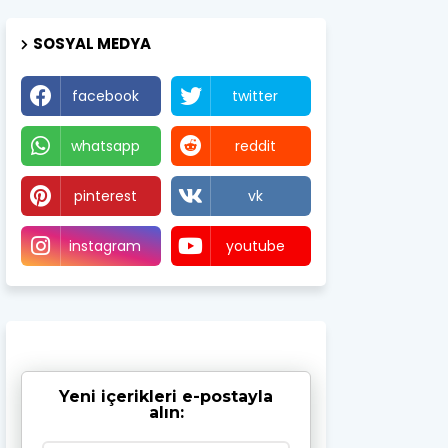
SOSYAL MEDYA
facebook
twitter
whatsapp
reddit
pinterest
vk
instagram
youtube
Yeni içerikleri e-postayla
alın: