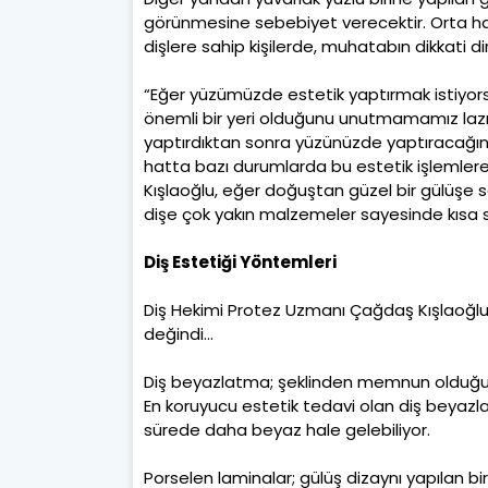
görünmesine sebebiyet verecektir. Orta hattı 
dişlere sahip kişilerde, muhatabın dikkati 
“Eğer yüzümüzde estetik yaptırmak istiyors
önemli bir yeri olduğunu unutmamamız lazım
yaptırdıktan sonra yüzünüzde yaptıracağını
hatta bazı durumlarda bu estetik işlemlere 
Kışlaoğlu, eğer doğuştan güzel bir gülüşe sa
dişe çok yakın malzemeler sayesinde kısa sü
Diş Estetiği Yöntemleri
Diş Hekimi Protez Uzmanı Çağdaş Kışlaoğlu,
değindi…
Diş beyazlatma; şeklinden memnun olduğumu
En koruyucu estetik tedavi olan diş beyazl
sürede daha beyaz hale gelebiliyor.
Porselen laminalar; gülüş dizaynı yapılan bir