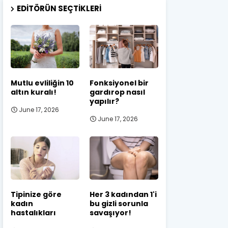
EDITÖRÜN SEÇTIKLERI
Mutlu evliliğin 10
Fonksiyonel bir
altın kuralı!
gardırop nasıl
yapılır?
June 17, 2026
June 17, 2026
Tipinize göre
Her 3 kadından 1'i
kadın
bu gizli sorunla
hastalıkları
savaşıyor!