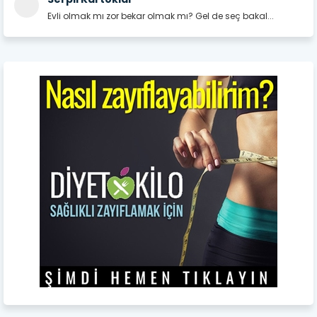
Evli olmak mı zor bekar olmak mı? Gel de seç bakal...