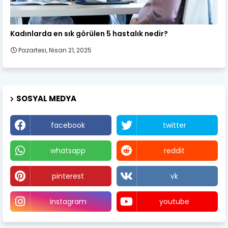
Kadın Sağlığı
Kadınlarda en sık görülen 5 hastalık nedir?
Pazartesi, Nisan 21, 2025
SOSYAL MEDYA
facebook
twitter
whatsapp
reddit
pinterest
vk
instagram
youtube