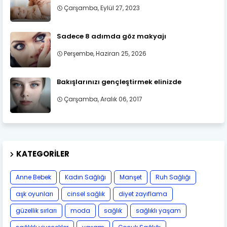
Çarşamba, Eylül 27, 2023
Sadece 8 adımda göz makyajı
Perşembe, Haziran 25, 2026
Bakışlarınızı gençleştirmek elinizde
Çarşamba, Aralık 06, 2017
KATEGORILER
Anne Bebek
Kadın Sağlığı
Manşet
Ruh Sağlığı
aşk oyunları
cinsel sağlık
diyet zayıflama
güzellik sırları
moda
sağlık
sağlıklı yaşam