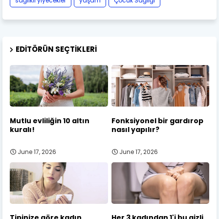
sağlıklı yiyecekler
yaşam
Çocuk Sağlığı
EDITÖRÜN SEÇTIKLERI
Mutlu evliliğin 10 altın
Fonksiyonel bir gardırop
kuralı!
nasıl yapılır?
June 17, 2026
June 17, 2026
Tipinize göre kadın
Her 3 kadından 1'i bu gizli