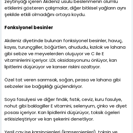
zeytinyağı içeren Akdeniz usulü beslenmenin olumlu
etkilerini gösteren çalışmalar, diğer bitkisel yağların aynı
şekilde etkili olmadığını ortaya koydu.
Fonksiyonel besinler
Akdeniz diyetinde bulunan fonksiyonel besinler, havuç,
kayısı, turunçgiller, böğürtlen, ahududu, kızılcık ve lahana
gibi sebze ve meyvelerden oluşuyor ve C ile E
vitaminlerini içeriyor. LDL oksidasyonunu önlüyor, kan
lipitlerini düşürüyor ve kanser riskini azaltıyor.
Özel tat veren sarımsak, soğan, pırasa ve lahana gibi
sebzeler ise bağışıklığı güçlendiriyor.
Soya fasulyesi ve diğer fındık, fıstık, ceviz, kuru fasulye,
nohut gibi baklagiller E vitamini, selenyum, çinko ve diyet
posası içeriyor. Kan lipidlerini düşürüyor, toksik ögeleri
etkisizleştiriyor ve kan şekerini denetliyor.
Yeşil çay ise karsinojenleri (kanserojenleri), toksin ve