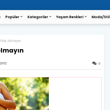
a
Popüler
Kategoriler
Yaşam Renkleri
Moda/Stil
fıtık olmayın
olmayın
2012
0