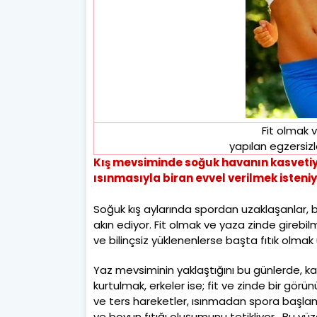
Fit olmak 
yapılan egzersiz
Kış mevsiminde soğuk havanın kasvetiyl
ısınmasıyla biran evvel verilmek isteniy
Soğuk kış aylarında spordan uzaklaşanlar, 
akın ediyor. Fit olmak ve yaza zinde gireb
ve bilinçsiz yüklenenlerse başta fıtık olmak 
Yaz mevsiminin yaklaştığını bu günlerde, kadı
kurtulmak, erkeler ise; fit ve zinde bir gör
ve ters hareketler, ısınmadan spora başlamak
ve boyun fıtığı oluşumunu tetikliyor. Bu yüz