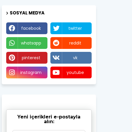
SOSYAL MEDYA
facebook
twitter
whatsapp
reddit
pinterest
vk
instagram
youtube
Yeni içerikleri e-postayla
alın: