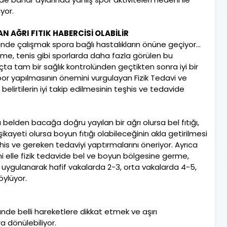
yor.
 AĞRI FITIK HABERCİSİ OLABİLİR
inde çalışmak spora bağlı hastalıkların önüne geçiyor…
ekme, tenis gibi sporlarda daha fazla görülen bu
çta tam bir sağlık kontrolünden geçtikten sonra iyi bir
spor yapılmasının önemini vurgulayan Fizik Tedavi ve
elirtilerin iyi takip edilmesinin teşhis ve tedavide
elden bacağa doğru yayılan bir ağrı olursa bel fıtığı,
kayeti olursa boyun fıtığı olabileceğinin akla getirilmesi
his ve gereken tedaviyi yaptırmalarını öneriyor. Ayrıca
 elle fizik tedavide bel ve boyun bölgesine germe,
ri uygulanarak hafif vakalarda 2-3, orta vakalarda 4-5,
öylüyor.
ünde belli hareketlere dikkat etmek ve aşırı
a dönülebiliyor.