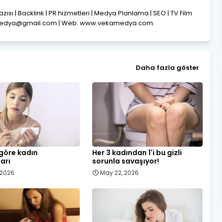
Yazısı | Backlink | PR hizmetleri | Medya Planlama | SEO | TV Film
amedya@gmail.com | Web: www.vekamedya.com
Daha fazla göster
 göre kadın
Her 3 kadından 1'i bu gizli
ları
sorunla savaşıyor!
, 2026
May 22, 2026