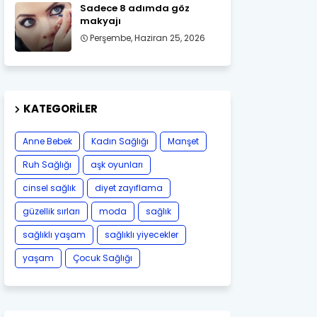
Sadece 8 adımda göz
makyajı
Perşembe, Haziran 25, 2026
KATEGORILER
Anne Bebek
Kadın Sağlığı
Manşet
Ruh Sağlığı
aşk oyunları
cinsel sağlık
diyet zayıflama
güzellik sırları
moda
sağlık
sağlıklı yaşam
sağlıklı yiyecekler
yaşam
Çocuk Sağlığı