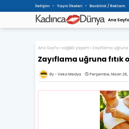
İletişim
Yayın İlkeleri
Backlink / Reklam
Ana Sayf
Ana Sayfa
sağlıklı yaşam
Zayıflama uğruna 
Zayıflama uğruna fıtık 
Veka Medya
Perşembe, Nisan 26, 