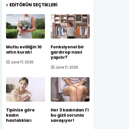
EDITÖRÜN SEÇTIKLERI
Mutlu evliliğin 10
Fonksiyonel bir
altın kuralı!
gardırop nasıl
yapılır?
June 17, 2026
June 17, 2026
Tipinize göre
Her 3 kadından 1'i
kadın
bu gizli sorunla
hastalıkları
savaşıyor!