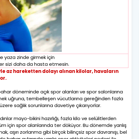
ve yaza zinde girmek için
ler sizi daha da hasta etmesin.
e az hareketten dolayı alınan kilolar, havaların
or.
bahar döneminde açık spor alanları ve spor salonlarına
ilmek uğruna, tembelleşen vücutlarına gereğinden fazla
üzere sağlık sorunlarına davetiye çıkarıyorlar.
nlar mayo-bikini hazırlığı, fazla kilo ve selülitlerden
ünüm için spor alanlarında ter döküyor. Bu dönemde yanlış
, aşırı zorlanma gibi birçok bilinçsiz spor davranışı, bel
de bahar aylarında yanlış spor aktiviteleri nedeni ile