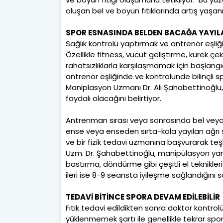
oluşan bel ve boyun fıtıklarında artış yaşanı
SPOR ESNASINDA BELDEN BACAĞA YAYILAN
Sağlık kontrolü yaptırmak ve antrenör eşliğ
Özellikle fitness, vücut geliştirme, kürek ç
rahatsızlıklarla karşılaşmamak için başlangı
antrenör eşliğinde ve kontrolünde bilinçli 
Maniplasyon Uzmanı Dr. Ali Şahabettinoğlu, b
faydalı olacağını belirtiyor.
Antrenman sırası veya sonrasında bel veya b
ense veya enseden sırta-kola yayılan ağrı şi
ve bir fizik tedavi uzmanına başvurarak teş
Uzm. Dr. Şahabettinoğlu, manipülasyon yani
bastırma, döndürme gibi çeşitli el teknikle
ileri ise 8-9 seansta iyileşme sağlandığını s
TEDAVİ BİTİNCE SPORA DEVAM EDİLEBİLİR
Fıtık tedavi edildikten sonra doktor kontrol
yüklenmemek şartı ile genellikle tekrar spor