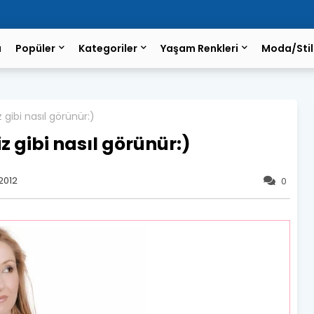
a
Popüler
Kategoriler
Yaşam Renkleri
Moda/Stil
 gibi nasıl görünür:)
z gibi nasıl görünür:)
2012
0