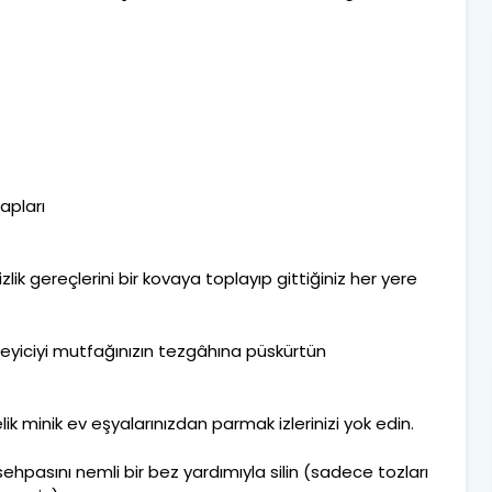
apları
zlik gereçlerini bir kovaya toplayıp gittiğiniz her yere
leyiciyi mutfağınızın tezgâhına püskürtün
k minik ev eşyalarınızdan parmak izlerinizi yok edin.
hpasını nemli bir bez yardımıyla silin (sadece tozları