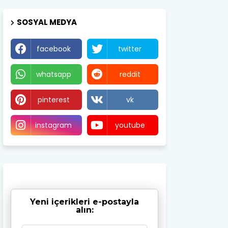
SOSYAL MEDYA
facebook
twitter
whatsapp
reddit
pinterest
vk
instagram
youtube
Yeni içerikleri e-postayla
alın: