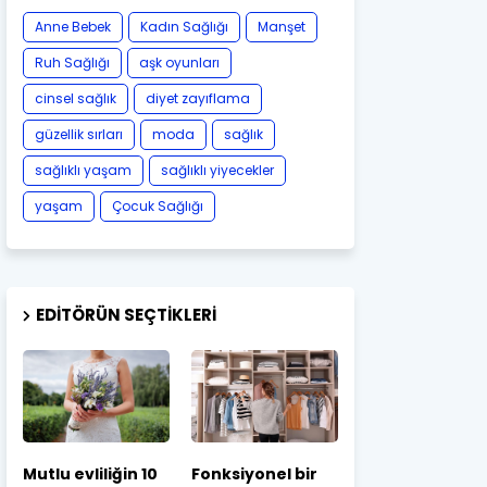
Anne Bebek
Kadın Sağlığı
Manşet
Ruh Sağlığı
aşk oyunları
cinsel sağlık
diyet zayıflama
güzellik sırları
moda
sağlık
sağlıklı yaşam
sağlıklı yiyecekler
yaşam
Çocuk Sağlığı
EDITÖRÜN SEÇTIKLERI
Mutlu evliliğin 10
Fonksiyonel bir