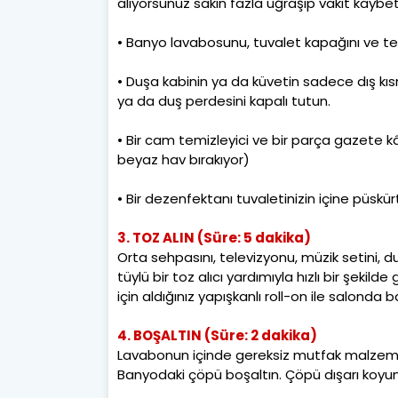
alıyorsunuz sakın fazla uğraşıp vakit kayb
• Banyo lavabosunu, tuvalet kapağını ve te
• Duşa kabinin ya da küvetin sadece dış kısm
ya da duş perdesini kapalı tutun.
• Bir cam temizleyici ve bir parça gazete kâğ
beyaz hav bırakıyor)
• Bir dezenfektanı tuvaletinizin içine püskür
3. TOZ ALIN (Süre: 5 dakika)
Orta sehpasını, televizyonu, müzik setini, d
tüylü bir toz alıcı yardımıyla hızlı bir şekild
için aldığınız yapışkanlı roll-on ile salonda 
4. BOŞALTIN (Süre: 2 dakika)
Lavabonun içinde gereksiz mutfak malzemel
Banyodaki çöpü boşaltın. Çöpü dışarı koyun