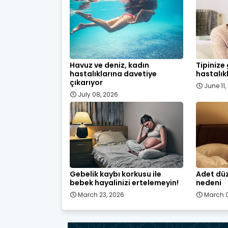
Havuz ve deniz, kadın
Tipinize
hastalıklarına davetiye
hastalık
çıkarıyor
June 11
July 08, 2026
Gebelik kaybı korkusu ile
Adet düz
bebek hayalinizi ertelemeyin!
nedeni
March 23, 2026
March 0