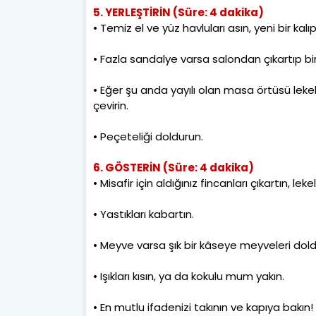
5. YERLEŞTİRİN (Süre: 4 dakika)
• Temiz el ve yüz havluları asın, yeni bir kal
• Fazla sandalye varsa salondan çıkartıp bi
• Eğer şu anda yayılı olan masa örtüsü lekeli
çevirin.
• Peçeteliği doldurun.
6. GÖSTERİN (Süre: 4 dakika)
• Misafir için aldığınız fincanları çıkartın, lek
• Yastıkları kabartın.
• Meyve varsa şık bir kâseye meyveleri do
• Işıkları kısın, ya da kokulu mum yakın.
• En mutlu ifadenizi takının ve kapıya bakın!