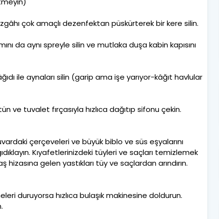
etmeyin)
zgâhı çok amaçlı dezenfektan püskürterek bir kere silin.
ını da aynı spreyle silin ve mutlaka duşa kabin kapısını
ıdı ile aynaları silin (garip ama işe yarıyor-kâğıt havlular
tün ve tuvalet fırçasıyla hızlıca dağıtıp sifonu çekin.
uvardaki çerçeveleri ve büyük biblo ve süs eşyalarını
e gıdıklayın. Kıyafetlerinizdeki tüyleri ve saçları temizlemek
baş hizasına gelen yastıkları tüy ve saçlardan arındırın.
eri duruyorsa hızlıca bulaşık makinesine doldurun.
.