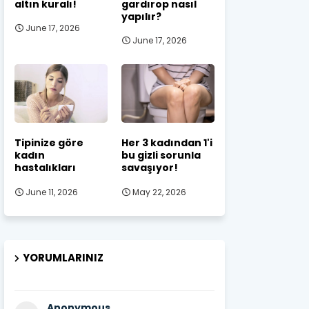
altın kuralı!
gardırop nasıl
yapılır?
June 17, 2026
June 17, 2026
Tipinize göre
Her 3 kadından 1'i
kadın
bu gizli sorunla
hastalıkları
savaşıyor!
June 11, 2026
May 22, 2026
YORUMLARINIZ
Anonymous