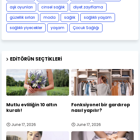
aşk oyunları
cinsel sağlık
diyet zayıflama
güzellik sırları
moda
sağlık
sağlıklı yaşam
sağlıklı yiyecekler
yaşam
Çocuk Sağlığı
EDITÖRÜN SEÇTIKLERI
Mutlu evliliğin 10 altın
Fonksiyonel bir gardırop
kuralı!
nasıl yapılır?
June 17, 2026
June 17, 2026