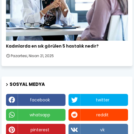
Kadın Sağlığı
Kadınlarda en sık görülen 5 hastalık nedir?
Pazartesi, Nisan 21, 2025
SOSYAL MEDYA
facebook
twitter
whatsapp
reddit
pinterest
vk