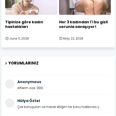
Tipinize göre kadın
Her 3 kadından 1'i bu gizli
hastalıkları
sorunla savaşıyor!
June 11, 2026
May 22, 2026
YORUMLARINIZ
Anonymous
Afferim size :DDD
Hülya Öztel
Çok konuşulan ve merak ettiğim bir konu hakkında y...