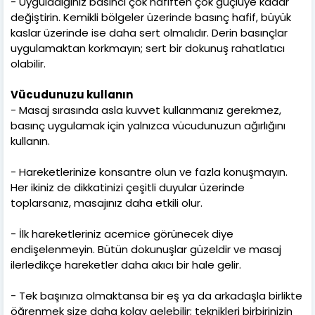
- Uyguladığınız basıncı çok hafiften çok güçlüye kadar
değiştirin. Kemikli bölgeler üzerinde basınç hafif, büyük
kaslar üzerinde ise daha sert olmalıdır. Derin basınçlar
uygulamaktan korkmayın; sert bir dokunuş rahatlatıcı
olabilir.
Vücudunuzu kullanın
- Masaj sırasında asla kuvvet kullanmanız gerekmez,
basınç uygulamak için yalnızca vücudunuzun ağırlığını
kullanın.
- Hareketlerinize konsantre olun ve fazla konuşmayın.
Her ikiniz de dikkatinizi çeşitli duyular üzerinde
toplarsanız, masajınız daha etkili olur.
- İlk hareketleriniz acemice görünecek diye
endişelenmeyin. Bütün dokunuşlar güzeldir ve masaj
ilerledikçe hareketler daha akıcı bir hale gelir.
- Tek başınıza olmaktansa bir eş ya da arkadaşla birlikte
öğrenmek size daha kolay gelebilir; teknikleri birbirinizin