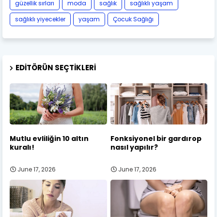
güzellik sırları
moda
sağlık
sağlıklı yaşam
sağlıklı yiyecekler
yaşam
Çocuk Sağlığı
EDITÖRÜN SEÇTIKLERI
Mutlu evliliğin 10 altın
Fonksiyonel bir gardırop
kuralı!
nasıl yapılır?
June 17, 2026
June 17, 2026