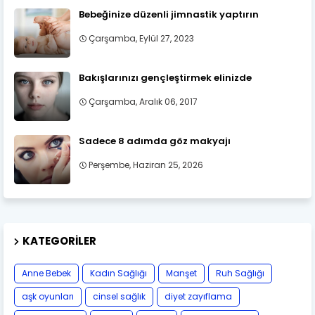
Bebeğinize düzenli jimnastik yaptırın
Çarşamba, Eylül 27, 2023
Bakışlarınızı gençleştirmek elinizde
Çarşamba, Aralık 06, 2017
Sadece 8 adımda göz makyajı
Perşembe, Haziran 25, 2026
KATEGORILER
Anne Bebek
Kadın Sağlığı
Manşet
Ruh Sağlığı
aşk oyunları
cinsel sağlık
diyet zayıflama