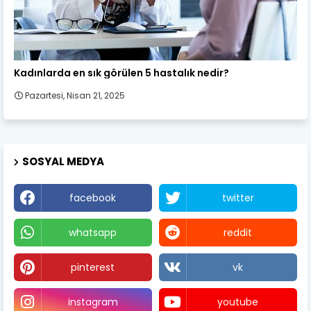
Kadın Sağlığı
Kadınlarda en sık görülen 5 hastalık nedir?
Pazartesi, Nisan 21, 2025
SOSYAL MEDYA
facebook
twitter
whatsapp
reddit
pinterest
vk
instagram
youtube