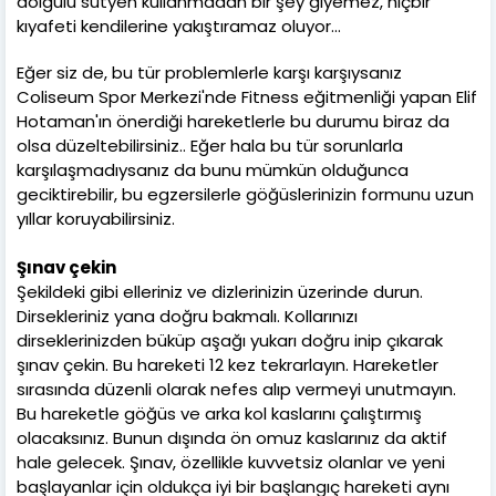
dolgulu sutyen kullanmadan bir şey giyemez, hiçbir
kıyafeti kendilerine yakıştıramaz oluyor...
Eğer siz de, bu tür problemlerle karşı karşıysanız
Coliseum Spor Merkezi'nde Fitness eğitmenliği yapan Elif
Hotaman'ın önerdiği hareketlerle bu durumu biraz da
olsa düzeltebilirsiniz.. Eğer hala bu tür sorunlarla
karşılaşmadıysanız da bunu mümkün olduğunca
geciktirebilir, bu egzersilerle göğüslerinizin formunu uzun
yıllar koruyabilirsiniz.
Şınav çekin
Şekildeki gibi elleriniz ve dizlerinizin üzerinde durun.
Dirsekleriniz yana doğru bakmalı. Kollarınızı
dirseklerinizden büküp aşağı yukarı doğru inip çıkarak
şınav çekin. Bu hareketi 12 kez tekrarlayın. Hareketler
sırasında düzenli olarak nefes alıp vermeyi unutmayın.
Bu hareketle göğüs ve arka kol kaslarını çalıştırmış
olacaksınız. Bunun dışında ön omuz kaslarınız da aktif
hale gelecek. Şınav, özellikle kuvvetsiz olanlar ve yeni
başlayanlar için oldukça iyi bir başlangıç hareketi aynı