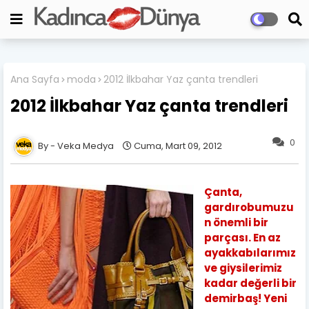
Ana Sayfa
moda
2012 İlkbahar Yaz çanta trendleri
2012 İlkbahar Yaz çanta trendleri
0
Veka Medya
Cuma, Mart 09, 2012
Çanta,
gardırobumuzu
n önemli bir
parçası. En az
ayakkabılarımız
ve giysilerimiz
kadar değerli bir
demirbaş! Yeni