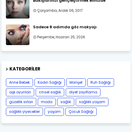
Bakışlarınızı gençleştirmek elinizde
Çarşamba, Aralık 06, 2017
Sadece 8 adımda göz makyajı
Perşembe, Haziran 25, 2026
KATEGORILER
Anne Bebek
Kadın Sağlığı
Manşet
Ruh Sağlığı
aşk oyunları
cinsel sağlık
diyet zayıflama
güzellik sırları
moda
sağlık
sağlıklı yaşam
sağlıklı yiyecekler
yaşam
Çocuk Sağlığı