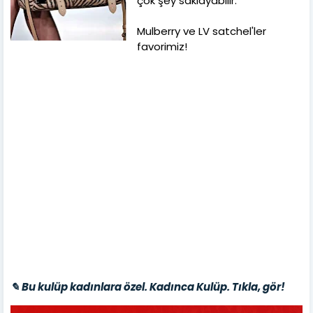
çok şey saklayabilir.
Mulberry ve LV satchel'ler
favorimiz!
✎ Bu kulüp kadınlara özel. Kadınca Kulüp. Tıkla, gör!