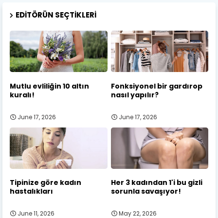
EDITÖRÜN SEÇTIKLERI
Mutlu evliliğin 10 altın
Fonksiyonel bir gardırop
kuralı!
nasıl yapılır?
June 17, 2026
June 17, 2026
Tipinize göre kadın
Her 3 kadından 1'i bu gizli
hastalıkları
sorunla savaşıyor!
June 11, 2026
May 22, 2026