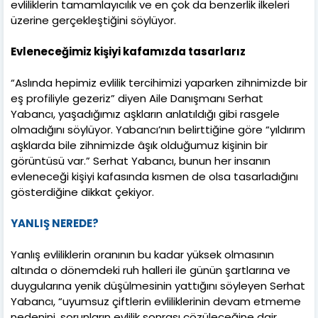
evliliklerin tamamlayıcılık ve en çok da benzerlik ilkeleri
üzerine gerçekleştiğini söylüyor.
Evleneceğimiz kişiyi kafamızda tasarlarız
“Aslında hepimiz evlilik tercihimizi yaparken zihnimizde bir
eş profiliyle gezeriz” diyen Aile Danışmanı Serhat
Yabancı, yaşadığımız aşkların anlatıldığı gibi rasgele
olmadığını söylüyor. Yabancı’nın belirttiğine göre “yıldırım
aşklarda bile zihnimizde âşık olduğumuz kişinin bir
görüntüsü var.” Serhat Yabancı, bunun her insanın
evleneceği kişiyi kafasında kısmen de olsa tasarladığını
gösterdiğine dikkat çekiyor.
YANLIŞ NEREDE?
Yanlış evliliklerin oranının bu kadar yüksek olmasının
altında o dönemdeki ruh halleri ile günün şartlarına ve
duygularına yenik düşülmesinin yattığını söyleyen Serhat
Yabancı, “uyumsuz çiftlerin evliliklerinin devam etmeme
nedenini, sorunların evlilik sonrası çözüleceğine dair