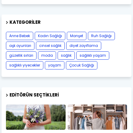
KATEGORILER
Anne Bebek
Kadın Sağlığı
Manşet
Ruh Sağlığı
aşk oyunları
cinsel sağlık
diyet zayıflama
güzellik sırları
moda
sağlık
sağlıklı yaşam
sağlıklı yiyecekler
yaşam
Çocuk Sağlığı
EDITÖRÜN SEÇTIKLERI