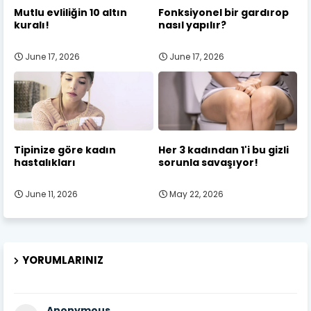
Mutlu evliliğin 10 altın
Fonksiyonel bir gardırop
kuralı!
nasıl yapılır?
June 17, 2026
June 17, 2026
Tipinize göre kadın
Her 3 kadından 1'i bu gizli
hastalıkları
sorunla savaşıyor!
June 11, 2026
May 22, 2026
YORUMLARINIZ
Anonymous