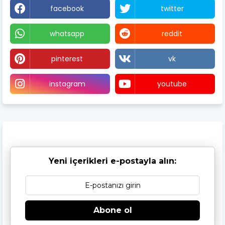
facebook
twitter
whatsapp
reddit
pinterest
vk
instagram
youtube
Yeni içerikleri e-postayla alın:
Abone ol