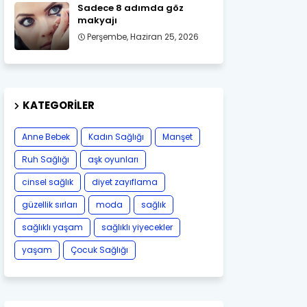
Sadece 8 adımda göz
makyajı
Perşembe, Haziran 25, 2026
KATEGORILER
Anne Bebek
Kadın Sağlığı
Manşet
Ruh Sağlığı
aşk oyunları
cinsel sağlık
diyet zayıflama
güzellik sırları
moda
sağlık
sağlıklı yaşam
sağlıklı yiyecekler
yaşam
Çocuk Sağlığı