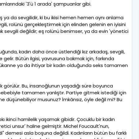
lamlarındaki '3'ü 1 arada' şampuanlar gibi.
 ya da sevgilidir, ki bu ikisi hemen hemen aynı anlama
evgili, rolünü gerçekleştirmek için elinden gelenin en iyisini
 sevgili değildir; eş rolünü benimser, ya da evin 'yönetici
ğunda, kadın daha önce üstlendiği kız arkadaş, sevgili,
ne gelir. Bütün ilgisi, yavrusuna bakmak için, farkında
üyükanne ya da ihtiyar bir kadın olduğunda seks tamamen
ak görülür. Bu, insanoğlunun yaşadığı süre boyunca
 sebebiyle tamamen yanlıştır. Partiye gitmek istediği için
e düşünebiliyor musunuz? İmkânsız, öyle değil mi? Bu
ikinci hamilelik yaşamak gibidir. Çocuklu bir kadın
'üretici unsur' haline gelmiştir. Michel Foucault'nun,
di" demesi asla boşuna değildi. Kadınların bütün bu farklı