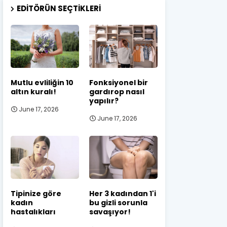
EDITÖRÜN SEÇTIKLERI
Mutlu evliliğin 10
Fonksiyonel bir
altın kuralı!
gardırop nasıl
yapılır?
June 17, 2026
June 17, 2026
Tipinize göre
Her 3 kadından 1'i
kadın
bu gizli sorunla
hastalıkları
savaşıyor!