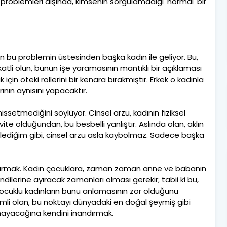
ks problemleri dışında, kimsenin sorgulamadığı 'normal' bir
an bu problemin üstesinden başka kadın ile geliyor. Bu,
atli olun, bunun işe yaramasının mantıklı bir açıklaması
için öteki rollerini bir kenara bırakmıştır. Erkek o kadınla
ının aynısını yapacaktır.
issetmediğini söylüyor. Cinsel arzu, kadının fiziksel
ivite olduğundan, bu besbelli yanlıştır. Aslında olan, aklın
lediğim gibi, cinsel arzu asla kaybolmaz. Sadece başka
 kurmak. Kadın çocuklara, zaman zaman anne ve babanın
endilerine ayıracak zamanları olması gerekir; tabii ki bu,
Çocuklu kadınların bunu anlamasının zor olduğunu
mli olan, bu noktayı dünyadaki en doğal şeymiş gibi
ayacağına kendini inandırmak.