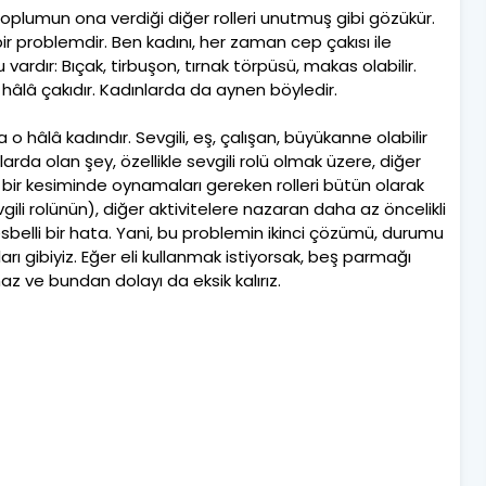
 toplumun ona verdiği diğer rolleri unutmuş gibi gözükür.
ir problemdir. Ben kadını, her zaman cep çakısı ile
nu vardır: Bıçak, tirbuşon, tırnak törpüsü, makas olabilir.
hâlâ çakıdır. Kadınlarda da aynen böyledir.
a o hâlâ kadındır. Sevgili, eş, çalışan, büyükanne olabilir
larda olan şey, özellikle sevgili rolü olmak üzere, diğer
li bir kesiminde oynamaları gereken rolleri bütün olarak
ili rolünün), diğer aktivitelere nazaran daha az öncelikli
sbelli bir hata. Yani, bu problemin ikinci çözümü, durumu
ları gibiyiz. Eğer eli kullanmak istiyorsak, beş parmağı
az ve bundan dolayı da eksik kalırız.