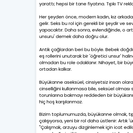
yarattı; hepsi bir tane fiyatına. Tıpkı TV rek
Her şeyden önce, modern kadın, kız arkadaş
gelir. Seks bu rol için gerekli bir şeydir ve s
yapacaktır. Daha sonra, evlendiğinde, o artık
unsuru' demek daha doğru olur.
Antik çağlardan beri bu böyle. Bebek doğdu
eş rollerini unutarak bir 'öğretici unsur' hali
olmadan bu role odaklanır. Nihayet, bir b
ortadan kalkar.
Büyükanne aseksüel, cinsiyetsiz insan olar
cinselliğini kullanmasa bile, seksüel olması
torunlarına bakmayı reddeden bir büyükann
hiç hoş karşılanmaz.
Bizim toplumumuzda, büyükanne olmak, tıpkı 
çalışıyorsa, yeni bir rol daha üstlenir: Artık 
"Çalışmak, arzuyu dizginlemek için icat edil