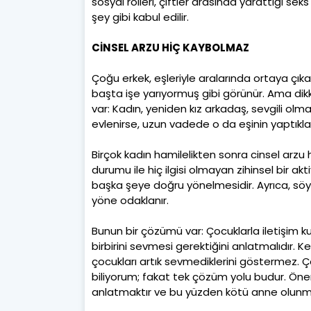
sosyal rolleri, çiftler arasında yarattığı se
şey gibi kabul edilir.
CİNSEL ARZU HİÇ KAYBOLMAZ
Çoğu erkek, eşleriyle aralarında ortaya çık
başta işe yarıyormuş gibi görünür. Ama dikk
var: Kadın, yeniden kız arkadaş, sevgili olmak 
evlenirse, uzun vadede o da eşinin yaptıklar
Birçok kadın hamilelikten sonra cinsel arzu h
durumu ile hiç ilgisi olmayan zihinsel bir akt
başka şeye doğru yönelmesidir. Ayrıca, söy
yöne odaklanır.
Bunun bir çözümü var: Çocuklarla iletişim
birbirini sevmesi gerektiğini anlatmalıdır. K
çocukları artık sevmediklerini göstermez. 
biliyorum; fakat tek çözüm yolu budur. Öne
anlatmaktır ve bu yüzden kötü anne olunm