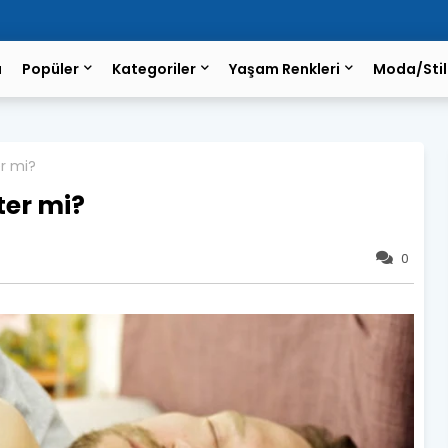
a
Popüler
Kategoriler
Yaşam Renkleri
Moda/Stil
er mi?
ter mi?
0