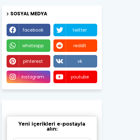
SOSYAL MEDYA
facebook
twitter
whatsapp
reddit
pinterest
vk
instagram
youtube
Yeni içerikleri e-postayla
alın: