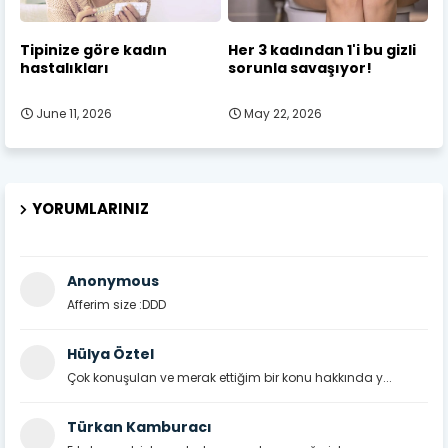
Tipinize göre kadın
Her 3 kadından 1'i bu gizli
hastalıkları
sorunla savaşıyor!
June 11, 2026
May 22, 2026
YORUMLARINIZ
Anonymous
Afferim size :DDD
Hülya Öztel
Çok konuşulan ve merak ettiğim bir konu hakkında y...
Türkan Kamburacı