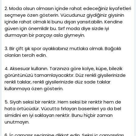
2. Moda olsun olmasın içinde rahat edeceğiniz kıyafetleri
seçmeye özen gösterin. Vücudunuz giydiğiniz giysinin
içinde rahat olmalı ki bunu dışarı yansıtabilin. Kendine
güven için önemlidir bu. Sırf moda diye sizde iyi
durmayan bir parçayı asla giymeyin.
3. Bir çift şık spor ayakkabınız mutlaka olmalı. Bağcıklı
olanları tercih edin.
4. Aksesuar kullanın. Tarzınıza göre kolye, küpe, bilezik
görüntünüzü tamamlayacaktır. Düz renkli giysilerinizde
renkli takılar, renkli giysilerinizde düz sade takılar
kullanmaya özen gösterin.
5. Siyah seksi bir renktir. Hem seksi bir renktir hem de
hata örtücüdür. Vücutta fırlayan basenleri ya da bel
simidini en iyi saklayan renktir. Bunu hiçbir zaman
unutmayın.
6. İç çamaşır seçimine dikkat edin. Seksi iç çamaşırları