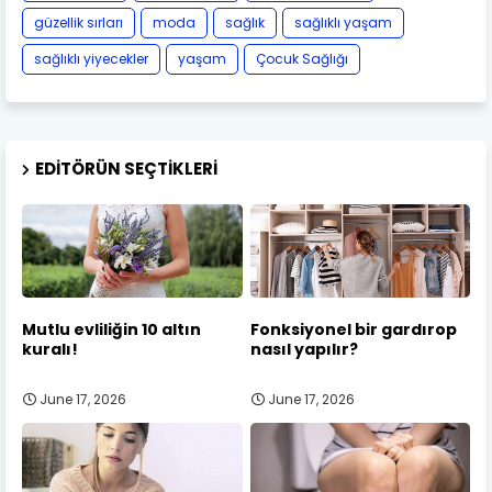
güzellik sırları
moda
sağlık
sağlıklı yaşam
sağlıklı yiyecekler
yaşam
Çocuk Sağlığı
EDITÖRÜN SEÇTIKLERI
Mutlu evliliğin 10 altın
Fonksiyonel bir gardırop
kuralı!
nasıl yapılır?
June 17, 2026
June 17, 2026