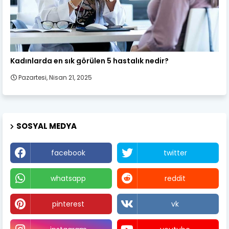
Kadın Sağlığı
Kadınlarda en sık görülen 5 hastalık nedir?
Pazartesi, Nisan 21, 2025
SOSYAL MEDYA
facebook
twitter
whatsapp
reddit
pinterest
vk