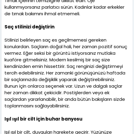
Tırnak içlerinin temizliğine dikkat edin. Oje
kullanmıyorsanız parlatıcı sürün. Kadınlar kadar erkekler
de tırnak bakımını ihmal etmemeli.
Saç stilinizi değiştirin
Stilinizi belirleyen saç es geçilmemesi gereken
konulardan. Saçların doğal hali, her zaman pozitif sonuç
vermez. Eğer seksi bir görüntü istiyorsanız mutlaka
kuaföre gitmelisiniz. Modern kesilmiş bir saç size
kendinizden emin hissettirir. Saç renginizi değiştirmeyi
tercih edebilirsiniz. Her zamanki görünüşünüzü haftada
bir saçlarınızda değişiklik yaparak değiştirebilirsiniz.
Bunun için onlarca seçenek var. Uzun ve dalgalı saçlar
her zaman dikkat çekicidir. Postişlerden veya ek
saçlardan yararlanabilir, bir anda bütün bakışların sizde
toplanmasını sağlayabilirsiniz.
Işıl ışıl bir cilt için buhar banyosu
Işıl ışıl bir cilt, duyguları harekete geçirir. Yüzünüze