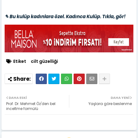
✎ Bu kulüp kadınlara özel. Kadınca Kulüp. Tıkla, gör!
Etiket
cilt güzelliği
DAHA ESKI
DAHA YENI
Prof. Dr. Mehmet Öz'den bel
Yaşlara göre beslenme
inceltme formülü