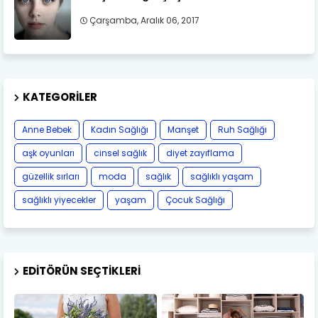
Çarşamba, Aralık 06, 2017
KATEGORILER
Anne Bebek
Kadın Sağlığı
Manşet
Ruh Sağlığı
aşk oyunları
cinsel sağlık
diyet zayıflama
güzellik sırları
moda
sağlık
sağlıklı yaşam
sağlıklı yiyecekler
yaşam
Çocuk Sağlığı
EDITÖRÜN SEÇTIKLERI