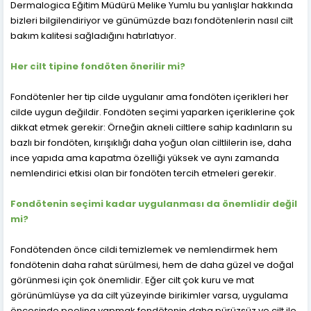
Dermalogica Eğitim Müdürü Melike Yumlu bu yanlışlar hakkında
bizleri bilgilendiriyor ve günümüzde bazı fondötenlerin nasıl cilt
bakım kalitesi sağladığını hatırlatıyor.
Her cilt tipine fondöten önerilir mi?
Fondötenler her tip cilde uygulanır ama fondöten içerikleri her
cilde uygun değildir. Fondöten seçimi yaparken içeriklerine çok
dikkat etmek gerekir: Örneğin akneli ciltlere sahip kadınların su
bazlı bir fondöten, kırışıklığı daha yoğun olan ciltlilerin ise, daha
ince yapıda ama kapatma özelliği yüksek ve aynı zamanda
nemlendirici etkisi olan bir fondöten tercih etmeleri gerekir.
Fondötenin seçimi kadar uygulanması da önemlidir değil
mi?
Fondötenden önce cildi temizlemek ve nemlendirmek hem
fondötenin daha rahat sürülmesi, hem de daha güzel ve doğal
görünmesi için çok önemlidir. Eğer cilt çok kuru ve mat
görünümlüyse ya da cilt yüzeyinde birikimler varsa, uygulama
öncesinde peeling yapmak fondötenin daha pürüzsüz ve cilt ile