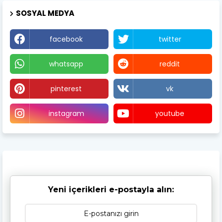
SOSYAL MEDYA
facebook
twitter
whatsapp
reddit
pinterest
vk
instagram
youtube
Yeni içerikleri e-postayla alın: