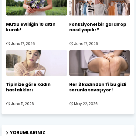
Mutlu evliliğin 10 altın
Fonksiyonel bir gardırop
kuralı!
nasıl yapılır?
June 17, 2026
June 17, 2026
Tipinize göre kadın
Her 3 kadından 1'i bu gizli
hastalıkları
sorunla savaşıyor!
June 11, 2026
May 22, 2026
YORUMLARINIZ