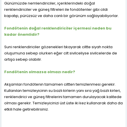
Günümüzde nemlendiriciler, içeriklerindeki doğal
renklendiriciler ve güneş filtreleri ile fondötenler gibi cildi
kapatıp, pürüzsüz ve daha canlı bir görünüm sağlayabiliyorlar.
Fondötenin doğal renklendiriciler içermesi neden bu
kadar önemlidir?
Suni renklendiriciler gözenekleri tıkayarak ciltte siyah nokta
oluşumuna sebep olurken eğer cilt sivilceliyse sivilcelerde de
artışa sebep olabilir.
Fondötenin olmazsa olmazı nedir?
Akşamları fondötenin tamamen ciltten temizlenmesi gerekir.
Kullanılan temizleyicinin su bazlı kirlerin yanı sıra yağ bazlı kirleri,
renklendirici ve güneş filtrelerini tamamen durulayacak kalitede
olması gerekir. Temizleyicinizi üst üste iki kez kullanarak daha da
etkili hale getirebilirsiniz.