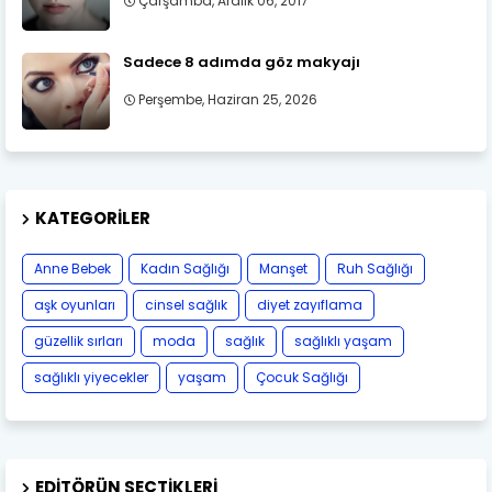
Çarşamba, Aralık 06, 2017
Sadece 8 adımda göz makyajı
Perşembe, Haziran 25, 2026
KATEGORILER
Anne Bebek
Kadın Sağlığı
Manşet
Ruh Sağlığı
aşk oyunları
cinsel sağlık
diyet zayıflama
güzellik sırları
moda
sağlık
sağlıklı yaşam
sağlıklı yiyecekler
yaşam
Çocuk Sağlığı
EDITÖRÜN SEÇTIKLERI