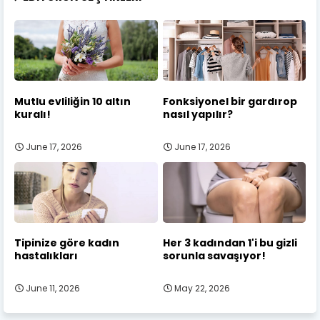
Mutlu evliliğin 10 altın
Fonksiyonel bir gardırop
kuralı!
nasıl yapılır?
June 17, 2026
June 17, 2026
Tipinize göre kadın
Her 3 kadından 1'i bu gizli
hastalıkları
sorunla savaşıyor!
June 11, 2026
May 22, 2026