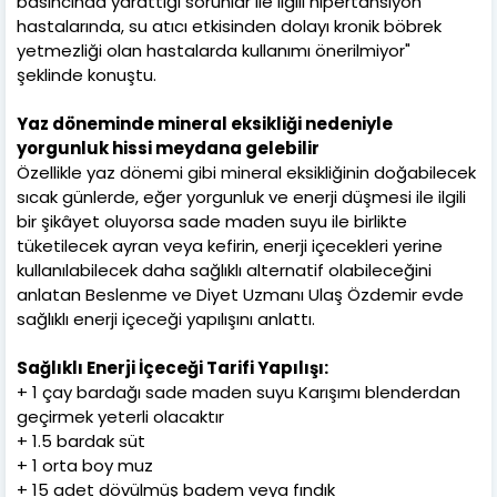
basıncında yarattığı sorunlar ile ilgili hipertansiyon
hastalarında, su atıcı etkisinden dolayı kronik böbrek
yetmezliği olan hastalarda kullanımı önerilmiyor"
şeklinde konuştu.
Yaz döneminde mineral eksikliği nedeniyle
yorgunluk hissi meydana gelebilir
Özellikle yaz dönemi gibi mineral eksikliğinin doğabilecek
sıcak günlerde, eğer yorgunluk ve enerji düşmesi ile ilgili
bir şikâyet oluyorsa sade maden suyu ile birlikte
tüketilecek ayran veya kefirin, enerji içecekleri yerine
kullanılabilecek daha sağlıklı alternatif olabileceğini
anlatan Beslenme ve Diyet Uzmanı Ulaş Özdemir evde
sağlıklı enerji içeceği yapılışını anlattı.
Sağlıklı Enerji İçeceği Tarifi Yapılışı:
+ 1 çay bardağı sade maden suyu Karışımı blenderdan
geçirmek yeterli olacaktır
+ 1.5 bardak süt
+ 1 orta boy muz
+ 15 adet dövülmüş badem veya fındık