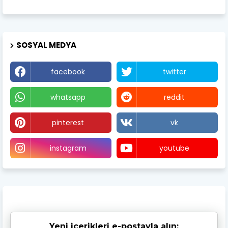
SOSYAL MEDYA
facebook
twitter
whatsapp
reddit
pinterest
vk
instagram
youtube
Yeni içerikleri e-postayla alın: