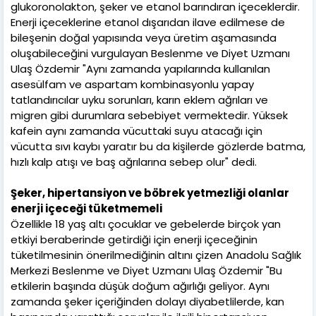
glukoronolakton, şeker ve etanol barındıran içeceklerdir.
Enerji içeceklerine etanol dışarıdan ilave edilmese de
bileşenin doğal yapısında veya üretim aşamasında
oluşabileceğini vurgulayan Beslenme ve Diyet Uzmanı
Ulaş Özdemir "Aynı zamanda yapılarında kullanılan
asesülfam ve aspartam kombinasyonlu yapay
tatlandırıcılar uyku sorunları, karın eklem ağrıları ve
migren gibi durumlara sebebiyet vermektedir. Yüksek
kafein aynı zamanda vücuttaki suyu atacağı için
vücutta sıvı kaybı yaratır bu da kişilerde gözlerde batma,
hızlı kalp atışı ve baş ağrılarına sebep olur" dedi.
Şeker, hipertansiyon ve böbrek yetmezliği olanlar
enerji içeceği tüketmemeli
Özellikle 18 yaş altı çocuklar ve gebelerde birçok yan
etkiyi beraberinde getirdiği için enerji içeceğinin
tüketilmesinin önerilmediğinin altını çizen Anadolu Sağlık
Merkezi Beslenme ve Diyet Uzmanı Ulaş Özdemir "Bu
etkilerin başında düşük doğum ağırlığı geliyor. Aynı
zamanda şeker içeriğinden dolayı diyabetlilerde, kan