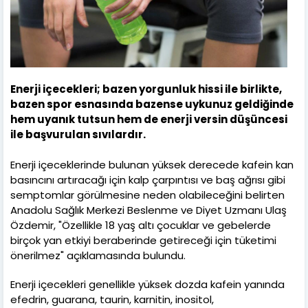
Enerji içecekleri; bazen yorgunluk hissi ile birlikte,
bazen spor esnasında bazense uykunuz geldiğinde
hem uyanık tutsun hem de enerji versin düşüncesi
ile başvurulan sıvılardır.
Enerji içeceklerinde bulunan yüksek derecede kafein kan
basıncını artıracağı için kalp çarpıntısı ve baş ağrısı gibi
semptomlar görülmesine neden olabileceğini belirten
Anadolu Sağlık Merkezi Beslenme ve Diyet Uzmanı Ulaş
Özdemir, "Özellikle 18 yaş altı çocuklar ve gebelerde
birçok yan etkiyi beraberinde getireceği için tüketimi
önerilmez" açıklamasında bulundu.
Enerji içecekleri genellikle yüksek dozda kafein yanında
efedrin, guarana, taurin, karnitin, inositol,