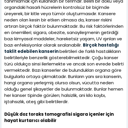
tanımlamak için kullanılan bir terimdir. Belirli bir doku veya
organdaki hasarlı hücrelerin kontrolsüz bir biçimde
üreyerek, bir kitle veya tümör oluşturmasıdır. Kansere
neden olan kesin bir etken olmasa da, kanser riskini
artıran birçok faktör bulunmaktadır. Bu risk faktörlerinden
en önemlileri; sigara, obezite, sanayileşmenin getirdiği
bazı kimyasal maddeler, hareketsiz yaşam, UV ışınları ve
bazı enfeksiyonlar olarak sıralanabilir.
Birçok hastalığı
taklit edebilen kanserin
belirtileri de farklı hastalıkların
belirtileriyle benzerlik gösterebilmektedir. Çoğu kanser
türü oldukça sinsi ilerlemekte ve ancak son evrede belirti
vermektedir. Bazı kanserler de bulundukları organa göre
bulgularla ortaya çıkmaktadır. Bunların yanı sıra kanserin,
hangi organa yerleşmiş olursa olsun, vücutta neden
olduğu genel şikayetler de bulunmaktadır. Bunlar hemen
her kanser tipinde görülen; halsizlik, ani kilo kaybı,
iştahsızlık, ateş gibi belirtilerdir.
Düşük doz toraks tomografisi sigara içenler için
hayat kurtarıcı olabilir