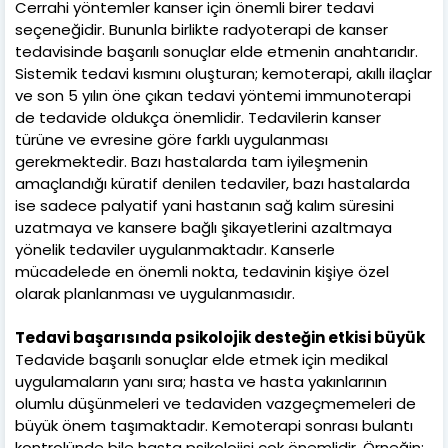
Cerrahi yöntemler kanser için önemli birer tedavi
seçeneğidir. Bununla birlikte radyoterapi de kanser
tedavisinde başarılı sonuçlar elde etmenin anahtarıdır.
Sistemik tedavi kısmını oluşturan; kemoterapi, akıllı ilaçlar
ve son 5 yılın öne çıkan tedavi yöntemi immunoterapi
de tedavide oldukça önemlidir. Tedavilerin kanser
türüne ve evresine göre farklı uygulanması
gerekmektedir. Bazı hastalarda tam iyileşmenin
amaçlandığı küratif denilen tedaviler, bazı hastalarda
ise sadece palyatif yani hastanın sağ kalım süresini
uzatmaya ve kansere bağlı şikayetlerini azaltmaya
yönelik tedaviler uygulanmaktadır. Kanserle
mücadelede en önemli nokta, tedavinin kişiye özel
olarak planlanması ve uygulanmasıdır.
Tedavi başarısında psikolojik desteğin etkisi büyük
Tedavide başarılı sonuçlar elde etmek için medikal
uygulamaların yanı sıra; hasta ve hasta yakınlarının
olumlu düşünmeleri ve tedaviden vazgeçmemeleri de
büyük önem taşımaktadır. Kemoterapi sonrası bulantı
kontrolünde bile hasta psikolojisi çok önemlidir. Örneğin;