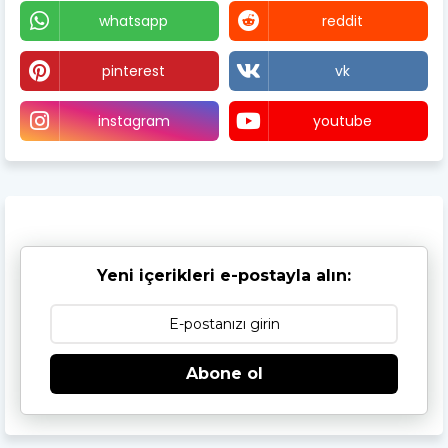
whatsapp
reddit
pinterest
vk
instagram
youtube
Yeni içerikleri e-postayla alın:
Abone ol