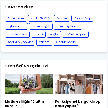
KATEGORILER
Anne Bebek
Kadın Sağlığı
Manşet
Ruh Sağlığı
aşk oyunları
cinsel sağlık
diyet zayıflama
güzellik sırları
moda
sağlık
sağlıklı yaşam
sağlıklı yiyecekler
yaşam
Çocuk Sağlığı
EDITÖRÜN SEÇTIKLERI
Mutlu evliliğin 10 altın
Fonksiyonel bir gardırop
kuralı!
nasıl yapılır?