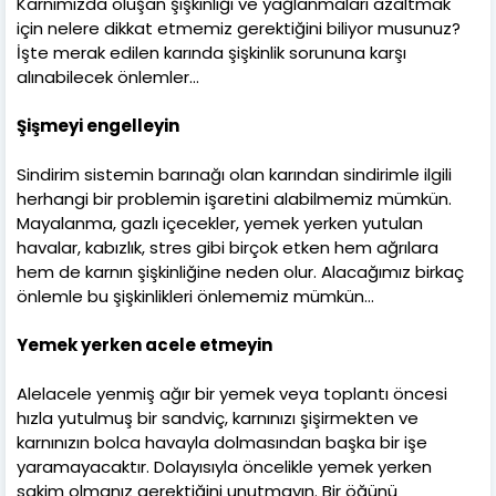
Karnımızda oluşan şişkinliği ve yağlanmaları azaltmak
için nelere dikkat etmemiz gerektiğini biliyor musunuz?
İşte merak edilen karında şişkinlik sorununa karşı
alınabilecek önlemler…
Şişmeyi engelleyin
Sindirim sistemin barınağı olan karından sindirimle ilgili
herhangi bir problemin işaretini alabilmemiz mümkün.
Mayalanma, gazlı içecekler, yemek yerken yutulan
havalar, kabızlık, stres gibi birçok etken hem ağrılara
hem de karnın şişkinliğine neden olur. Alacağımız birkaç
önlemle bu şişkinlikleri önlememiz mümkün…
Yemek yerken acele etmeyin
Alelacele yenmiş ağır bir yemek veya toplantı öncesi
hızla yutulmuş bir sandviç, karnınızı şişirmekten ve
karnınızın bolca havayla dolmasından başka bir işe
yaramayacaktır. Dolayısıyla öncelikle yemek yerken
sakim olmanız gerektiğini unutmayın. Bir öğünü