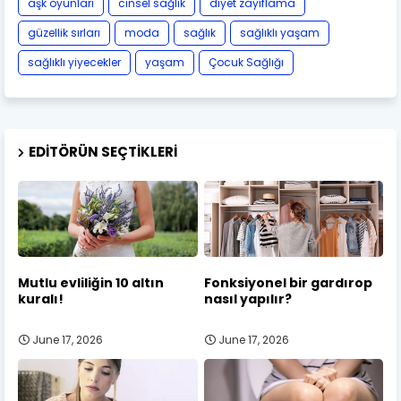
aşk oyunları
cinsel sağlık
diyet zayıflama
güzellik sırları
moda
sağlık
sağlıklı yaşam
sağlıklı yiyecekler
yaşam
Çocuk Sağlığı
EDITÖRÜN SEÇTIKLERI
Mutlu evliliğin 10 altın
Fonksiyonel bir gardırop
kuralı!
nasıl yapılır?
June 17, 2026
June 17, 2026