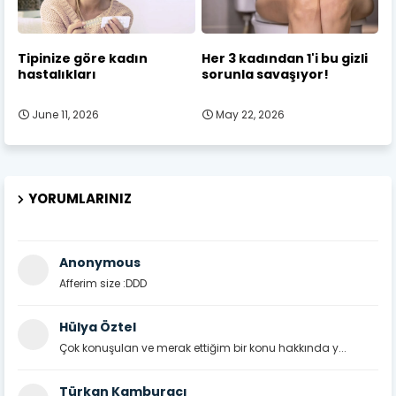
Tipinize göre kadın
Her 3 kadından 1'i bu gizli
hastalıkları
sorunla savaşıyor!
June 11, 2026
May 22, 2026
YORUMLARINIZ
Anonymous
Afferim size :DDD
Hülya Öztel
Çok konuşulan ve merak ettiğim bir konu hakkında y...
Türkan Kamburacı