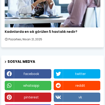
Kadın Sağlığı
Kadınlarda en sık görülen 5 hastalık nedir?
Pazartesi, Nisan 21, 2025
SOSYAL MEDYA
facebook
twitter
whatsapp
reddit
pinterest
vk