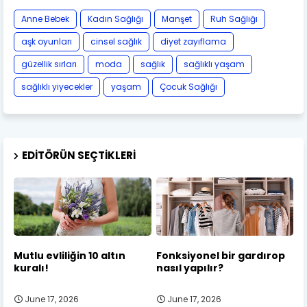
Anne Bebek
Kadın Sağlığı
Manşet
Ruh Sağlığı
aşk oyunları
cinsel sağlık
diyet zayıflama
güzellik sırları
moda
sağlık
sağlıklı yaşam
sağlıklı yiyecekler
yaşam
Çocuk Sağlığı
EDITÖRÜN SEÇTIKLERI
Mutlu evliliğin 10 altın
Fonksiyonel bir gardırop
kuralı!
nasıl yapılır?
June 17, 2026
June 17, 2026