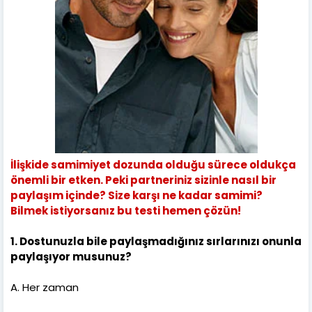
İlişkide samimiyet dozunda olduğu sürece oldukça
önemli bir etken. Peki partneriniz sizinle nasıl bir
paylaşım içinde? Size karşı ne kadar samimi?
Bilmek istiyorsanız bu testi hemen çözün!
1. Dostunuzla bile paylaşmadığınız sırlarınızı onunla
paylaşıyor musunuz?
A. Her zaman