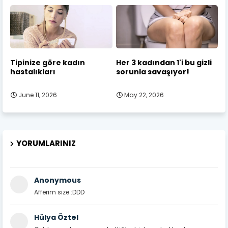
Tipinize göre kadın
Her 3 kadından 1'i bu gizli
hastalıkları
sorunla savaşıyor!
June 11, 2026
May 22, 2026
YORUMLARINIZ
Anonymous
Afferim size :DDD
Hülya Öztel