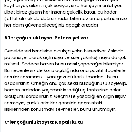
keyif alıyor, ailenizi çok seviyor, size her şeyini anlatıyor.
Elbet biraz gizem her insana çekicilik katar, bu kadar
şeffaf olmak da doğru mudur bilinmez ama partnerinize
her daim güvenebileceğiniz apaçık ortada!
B’ler çoğunluktaysa: Potansiyel var
Genelde sizi kendisine oldukça yakın hissediyor. Aslında
potansiyel olarak açılmaya ve size yakınlaşmaya da çok
müsait. Sadece bazen bunu nasıl yapacağını bilemiyor.
Bu nedenle siz de konu açıldığında ona pozitif ifadelerle
sorular sorarsanız –yani gözünü korkutmadan- bunu
aşabilirsiniz. Örneğin onu çok seksi bulduğunuzu söyleyip,
hemen ardından yaşamak istediği üç fantezinin neler
olduğunu sorabilirsiniz. Geçmişte yaşadığı en çılgın ilişkiyi
sormayın, çünkü erkekler genelde geçmişteki
ilişkilerinden konuşmayı sevmezler, bunu unutmayın.
C’ler çoğunluktaysa: Kapalı kutu