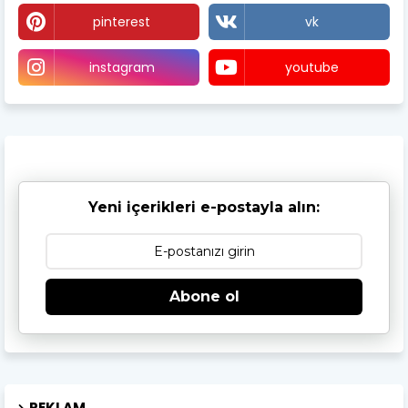
pinterest
vk
instagram
youtube
Yeni içerikleri e-postayla alın:
Abone ol
REKLAM