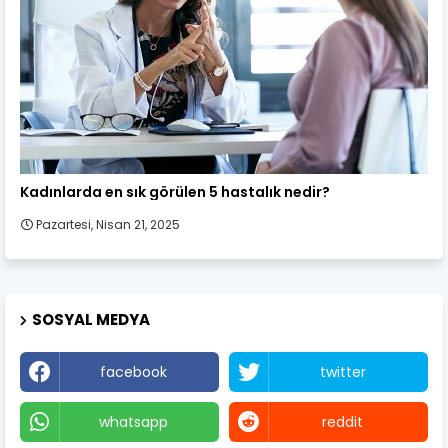
Kadın Sağlığı
Kadınlarda en sık görülen 5 hastalık nedir?
Pazartesi, Nisan 21, 2025
SOSYAL MEDYA
facebook
twitter
whatsapp
reddit