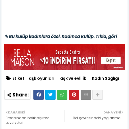
✎ Bu kulüp kadınlara özel. Kadınca Kulüp. Tıkla, gör!
Etiket
aşk oyunları
aşk ve evlilik
Kadın Sağlığı
DAHA ESKI
DAHA YENI
Erbabından balık pişirme
Bel çevresindeki yağlanma...
tavsiyeleri